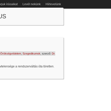
rjuk írásaikat
Levél nekünk
Hírlevelünk
ra magyar köszöntés
US
,
Örökségvédelem
,
Szegedikumok
, szerző:
Dr.
elensége a rendszerváltás óta töretlen.