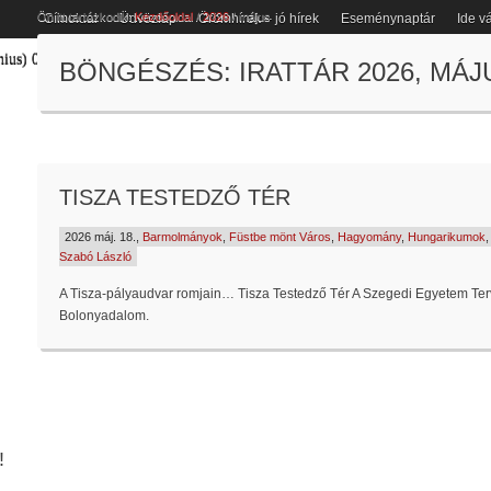
Ön itt tartózkodik:
Kezdőoldal
/
2026
/
május
Címoldal
Üdvözlap
Örömhírek – jó hírek
Eseménynaptár
Ide vá
nius)
04
.-e -
Bulcsú
,
Kerény
neve napja.
Köszöntés nevenapra
/
Születésnap
BÖNGÉSZÉS: IRATTÁR 2026, MÁJ
TISZA TESTEDZŐ TÉR
2026 máj. 18.,
Barmolmányok
,
Füstbe mönt Város
,
Hagyomány
,
Hungarikumok
Szabó László
A Tisza-pályaudvar romjain… Tisza Testedző Tér A Szegedi Egyetem Tervt
Bolonyadalom.
!