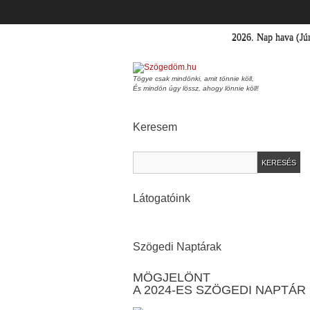
2026.
Nap hava
(Jú
Tögye csak mindönki, amit tönnie köll,
És mindön úgy lössz, ahogy lönnie köll!
Keresem
Látogatóink
Szögedi Naptárak
MÖGJELÖNT
A 2024-ES SZÖGEDI NAPTÁR 