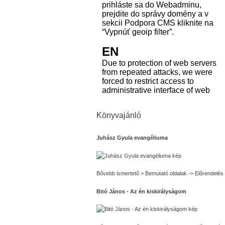
Könyvajánló
Juhász Gyula evangéliuma
Bővebb ismertető > Bemutató oldalak -> Előrendelés
Bitó János - Az én kiskirályságom