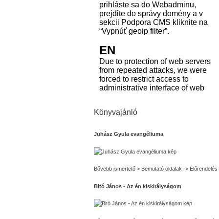
Könyvajánló
Juhász Gyula evangéliuma
Bővebb ismertető > Bemutató oldalak -> Előrendelés
Bitó János - Az én kiskirályságom