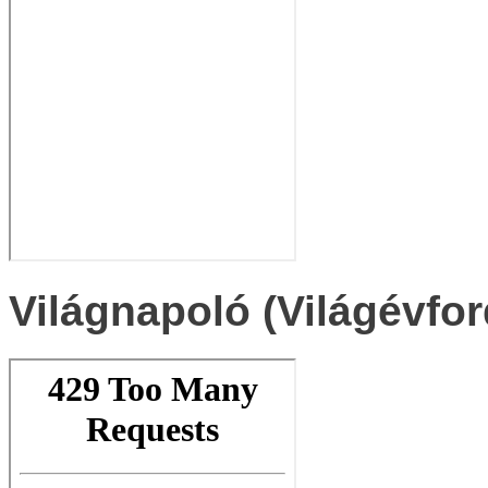
Világnapoló (Világévfor