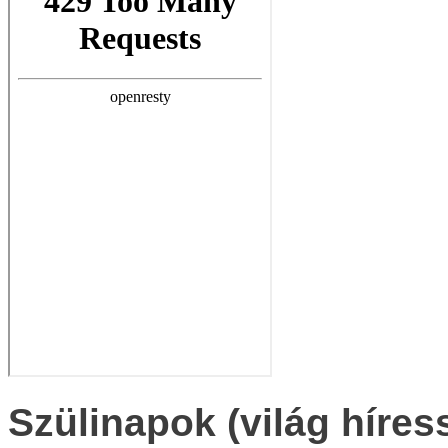
Szülinapok (világ híres