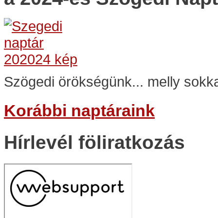
Szögedi örökségünk... melly sokka
Korábbi naptáraink
Hírlevél föliratkozás