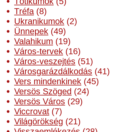
Tótikumok
(5)
Tréfa
(8)
Ukranikumok
(2)
Ünnepek
(49)
Valahikum
(19)
Város-tervek
(16)
Város-veszejtés
(51)
Városgarázdálkodás
(41)
Vers mindenkinek
(45)
Versös Szöged
(24)
Versös Város
(29)
Viccrovat
(7)
Világörökség
(21)
Visszaemlékezés
(28)