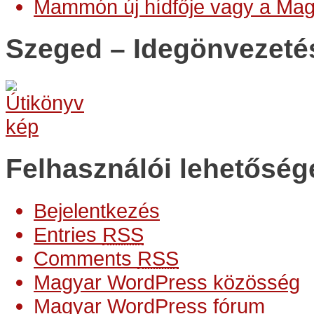
Mammón új hídfője vagy a Ma
Szeged – Idegönvezeté
Felhasználói lehetőség
Bejelentkezés
Entries
RSS
Comments
RSS
Magyar WordPress közösség
Magyar WordPress fórum