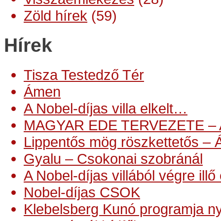
Zöld hírek
(59)
Hírek
Tisza Testedző Tér
Ámen
A Nobel-díjas villa elkelt…
MAGYAR EDE TERVEZETE –
Lippentős mög röszkettetős – 
Gyalu – Csokonai szobránál
A Nobel-díjas villából végre ill
Nobel-díjas CSOK
Klebelsberg Kunó programja n