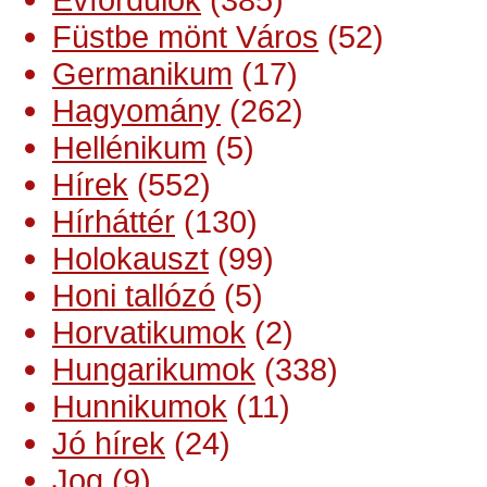
Füstbe mönt Város
(52)
Germanikum
(17)
Hagyomány
(262)
Hellénikum
(5)
Hírek
(552)
Hírháttér
(130)
Holokauszt
(99)
Honi tallózó
(5)
Horvatikumok
(2)
Hungarikumok
(338)
Hunnikumok
(11)
Jó hírek
(24)
Jog
(9)