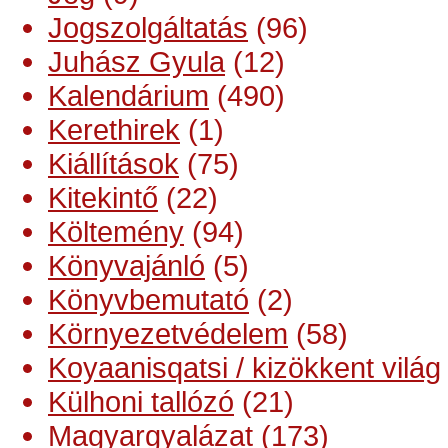
Jogszolgáltatás
(96)
Juhász Gyula
(12)
Kalendárium
(490)
Kerethirek
(1)
Kiállítások
(75)
Kitekintő
(22)
Költemény
(94)
Könyvajánló
(5)
Könyvbemutató
(2)
Környezetvédelem
(58)
Koyaanisqatsi / kizökkent világ
Külhoni tallózó
(21)
Magyargyalázat
(173)