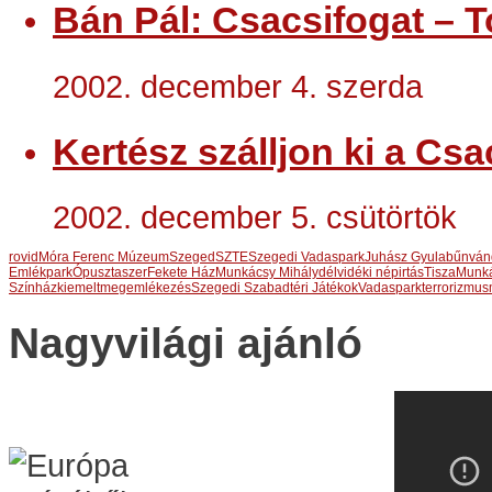
Bán Pál: Csacsifogat – T
2002. december 4. szerda
Kertész szálljon ki a Csa
2002. december 5. csütörtök
rovid
Móra Ferenc Múzeum
Szeged
SZTE
Szegedi Vadaspark
Juhász Gyula
bűnván
Emlékpark
Ópusztaszer
Fekete Ház
Munkácsy Mihály
délvidéki népirtás
Tisza
Munká
Színház
kiemelt
megemlékezés
Szegedi Szabadtéri Játékok
Vadaspark
terrorizmus
Nagyvilági ajánló