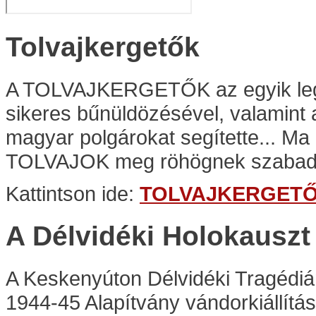
Tolvajkergetők
A TOLVAJKERGETŐK az egyik legné
sikeres bűnüldözésével, valamint 
magyar polgárokat segítette... Ma 
TOLVAJOK meg röhögnek szabadl
Kattintson ide:
TOLVAJKERGET
A Délvidéki Holokausz
A Keskenyúton Délvidéki Tragédi
1944-45 Alapítvány vándorkiállítá