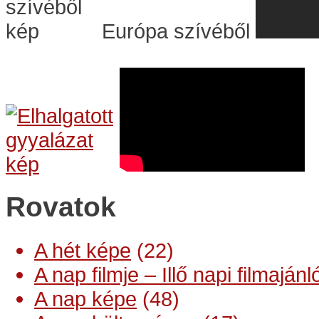
Európa szívéből
Rovatok
A hét képe
(22)
A nap filmje – Illő napi filmajánl
A nap képe
(48)