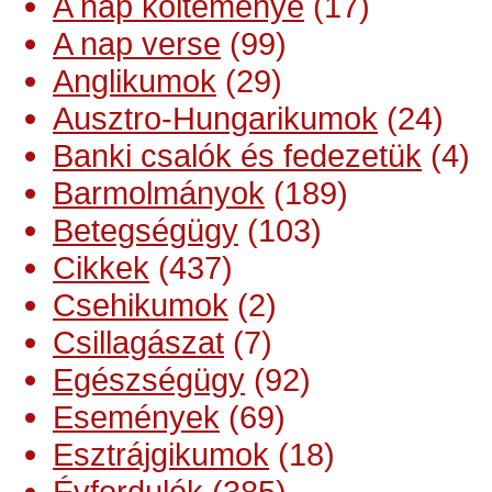
A nap költeménye
(17)
A nap verse
(99)
Anglikumok
(29)
Ausztro-Hungarikumok
(24)
Banki csalók és fedezetük
(4)
Barmolmányok
(189)
Betegségügy
(103)
Cikkek
(437)
Csehikumok
(2)
Csillagászat
(7)
Egészségügy
(92)
Események
(69)
Esztrájgikumok
(18)
Évfordulók
(385)