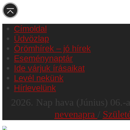
Címoldal
Üdvözlap
Örömhírek – jó hírek
Eseménynaptár
Ide várjuk írásaikat
Levél nekünk
Hírlevelünk
2026.
Nap hava
(Június)
06
.-
nevenapra
/
Szület