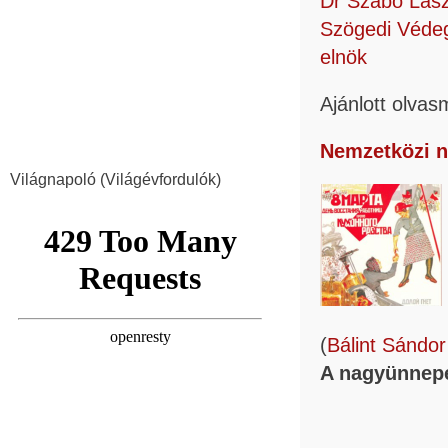
Dr Szabó Lász
Szögedi Védeg
elnök
Ajánlott olva
Nemzetközi 
Világnapoló (Világévfordulók)
(
Bálint Sán
A nagyünnepe