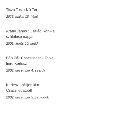
Tisza Testedző Tér
2026. május 18. hétfő
Arany János : Családi kör – a
születése napján
2001. április 10. kedd
Bán Pál: Csacsifogat – Tolvaj:
Imre Kertesz
2002. december 4. szerda
Kertész szálljon ki a
Csacsifogatból!
2002. december 5. csütörtök
rovid
Móra Ferenc Múzeum
Szeged
SZTE
Szegedi Vadaspark
Juhász Gyula