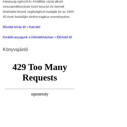
képanyag egészíti ki. A kiállítás vázát alkotó
visszaemlékezések közé beszúrt és kiemelt
történelmi tények segítségével mutatják be az 1944-
45 évek fordulóján történt tragikus eseményeket.
Bővebb leírás itt! < Katt ide!
Korábbi anyagunk a Délvidékházban < Elérhető itt!
Könyvajánló