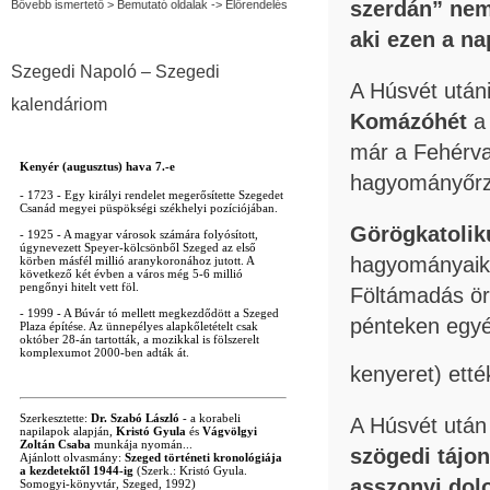
szerdán” nem
Bővebb ismertető > Bemutató oldalak -> Előrendelés
aki ezen a na
Szegedi Napoló – Szegedi
A Húsvét után
kalendáriom
Komázóhét
a 
már a Fehérvas
hagyományőrző
Görögkatoliku
hagyományaik 
Föltámadás ör
pénteken egyé
kenyeret) etté
A Húsvét után
szögedi tájo
asszonyi dolo