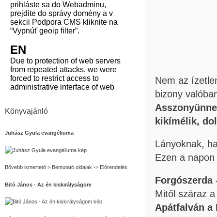
Nem az ízetle
bizony valóba
Asszonyünn
Könyvajánló
kikímélik,
do
Juhász Gyula evangéliuma
Lányoknak, h
Ezen a napon
Bővebb ismertető > Bemutató oldalak -> Előrendelés
Forgószerda 
Bitó János - Az én kiskirályságom
Mitől száraz 
Apátfalván a