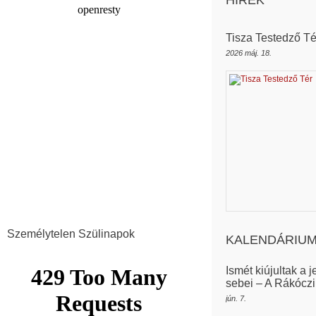
HÍREK
Tisza Testedző Té
2026 máj. 18.
Személytelen Szülinapok
KALENDÁRIU
Ismét kiújultak a
sebei – A Rákócz
jún. 7.