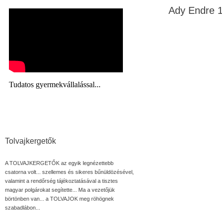
Ady Endre 1
Tolvajkergetők
A TOLVAJKERGETŐK az egyik legnézettebb
csatorna volt... szellemes és sikeres bűnüldözésével,
valamint a rendőrség tájékoztatásával a tisztes
magyar polgárokat segítette... Ma a vezetőjük
börtönben van... a TOLVAJOK meg röhögnek
szabadlábon...