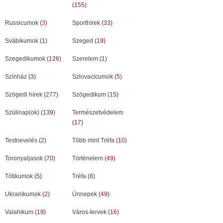
(155)
Russicumok
(3)
Sporthírek
(33)
Svábikumok
(1)
Szeged
(19)
Szegedikumok
(126)
Szerelem
(1)
Színház
(3)
Szlovacicumok
(5)
Szögedi hírek
(277)
Szögedikum
(15)
Szülinap(ok)
(139)
Természetvédelem
(17)
Testnevelés
(2)
Több mint Tréfa
(10)
Toronyaljasok
(70)
Történelem
(49)
Tótikumok
(5)
Tréfa
(8)
Ukranikumok
(2)
Ünnepek
(49)
Valahikum
(19)
Város-tervek
(16)