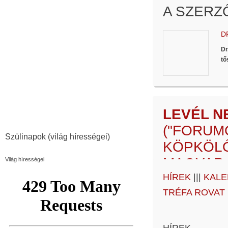
A SZERZ
D
Dr
tő
LEVÉL N
("FORUM
Szülinapok (világ hírességei)
KÖPKÖLŐ
MAGYAR 
Világ hírességei
HÍREK
|||
KALE
LEVÉL N
TRÉFA ROVAT
HÁT SZÜ