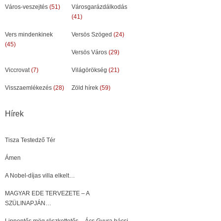
Város-veszejtés
(51)
Városgarázdálkodás
(41)
Vers mindenkinek
Versös Szöged
(24)
(45)
Versös Város
(29)
Viccrovat
(7)
Világörökség
(21)
Visszaemlékezés
(28)
Zöld hírek
(59)
Hírek
Tisza Testedző Tér
Ámen
A Nobel-díjas villa elkelt…
MAGYAR EDE TERVEZETE – A
SZÜLINAPJÁN…