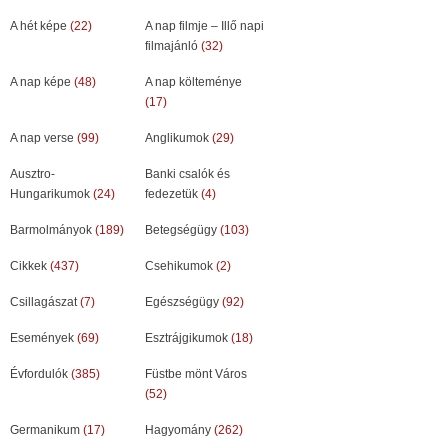
A hét képe
(22)
A nap filmje – Illő napi
filmajánló
(32)
A nap képe
(48)
A nap költeménye
(17)
A nap verse
(99)
Anglikumok
(29)
Ausztro-
Banki csalók és
Hungarikumok
(24)
fedezetük
(4)
Barmolmányok
(189)
Betegségügy
(103)
Cikkek
(437)
Csehikumok
(2)
Csillagászat
(7)
Egészségügy
(92)
Események
(69)
Esztrájgikumok
(18)
Évfordulók
(385)
Füstbe mönt Város
(52)
Germanikum
(17)
Hagyomány
(262)