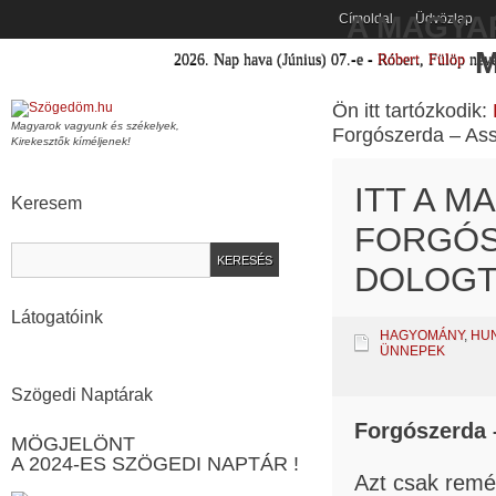
A MAGYA
Címoldal
Üdvözlap
M
2026.
Nap hava
(Június)
07
.-e -
Róbert
,
Fülöp
nev
Ön itt tartózkodik:
Magyarok vagyunk és székelyek,
Forgószerda – Assz
Kirekesztők kíméljenek!
ITT A M
Keresem
FORGÓS
DOLOGT
Látogatóink
HAGYOMÁNY
,
HU
ÜNNEPEK
Szögedi Naptárak
Forgószerda 
MÖGJELÖNT
A 2024-ES SZÖGEDI NAPTÁR !
Azt csak remé