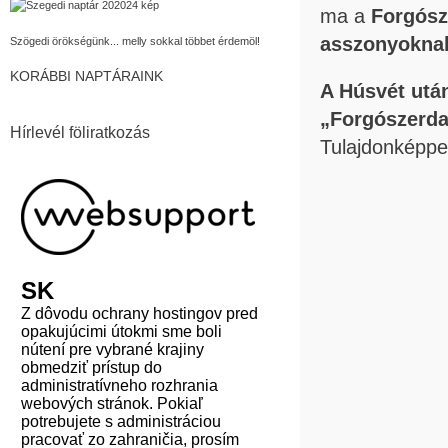
ma a
Forgósz
asszonyoknak
Szögedi örökségünk... melly sokkal többet érdemöl!
KORÁBBI NAPTÁRAINK
A Húsvét utá
„Forgószerda
Hírlevél föliratkozás
Tulajdonképp