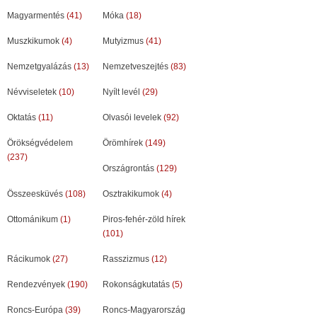
Magyarmentés
(41)
Móka
(18)
Muszkikumok
(4)
Mutyizmus
(41)
Nemzetgyalázás
(13)
Nemzetveszejtés
(83)
Névviseletek
(10)
Nyílt levél
(29)
Oktatás
(11)
Olvasói levelek
(92)
Örökségvédelem
Örömhírek
(149)
(237)
Országrontás
(129)
Összeesküvés
(108)
Osztrakikumok
(4)
Ottománikum
(1)
Piros-fehér-zöld hírek
(101)
Rácikumok
(27)
Rasszizmus
(12)
Rendezvények
(190)
Rokonságkutatás
(5)
Roncs-Európa
(39)
Roncs-Magyarország