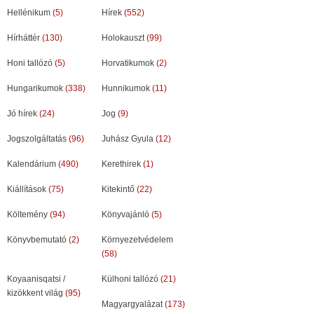
Hellénikum
(5)
Hírek
(552)
Hírháttér
(130)
Holokauszt
(99)
Honi tallózó
(5)
Horvatikumok
(2)
Hungarikumok
(338)
Hunnikumok
(11)
Jó hírek
(24)
Jog
(9)
Jogszolgáltatás
(96)
Juhász Gyula
(12)
Kalendárium
(490)
Kerethirek
(1)
Kiállítások
(75)
Kitekintő
(22)
Költemény
(94)
Könyvajánló
(5)
Könyvbemutató
(2)
Környezetvédelem
(58)
Koyaanisqatsi /
Külhoni tallózó
(21)
kizökkent világ
(95)
Magyargyalázat
(173)