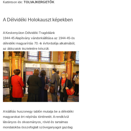
Kattintson ide:
TOLVAJKERGETŐK
A Délvidéki Holokauszt képekben
A Keskenyúton Délvidéki Tragédiánk
1944-45 Alapítvány vándorkiállítása az 1944-45-ös
délvidéki magyarírtás 70.-ik évfordulója alkalmából,
az áldozatok tiszteletére készült.
A kiállítás huszonegy tablón mutatja be a délvidéki
magyarokat ért népírtás történetét. A rendkívül
látványos és olvasmányos, rövid és tartalmas
mondatokba összefoglalt szöveganyagot gazdag