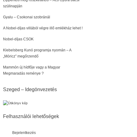
Lippentős mög röszkettetős – Ács Gyura bácsi
szülinapján
Gyalu – Csokonai szobránál
A Nobel-díjas villából végre illő emlékház lehet !
Nobel-díjas CSOK
Klebelsberg Kunó programja nyomán – A
„Móricz” megőrzendő
Mammón új hídfője vagy a Magyar
Megmaradás reménye ?
Szeged – Idegönvezetés
Felhasználói lehetőségek
Bejelentkezés