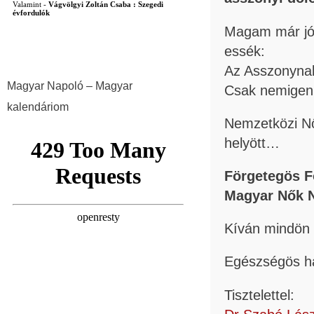
Magam már jó 
essék:
Az Asszonynak
Magyar Napoló – Magyar
Csak nemigen 
kalendáriom
Nemzetközi N
helyött…
Förgetegös F
Magyar Nők N
Kíván mindön
Egészségös 
Tisztelettel: