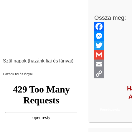
Ossza meg:
Facebook
Messenger
Twitter
Szülinapok (hazánk fiai és lányai)
Gmail
Email
Hazánk fiai és lányai
Copy
H
Link
A
Forgószerda