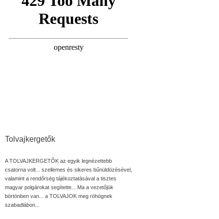
Tolvajkergetők
A TOLVAJKERGETŐK az egyik legnézettebb
csatorna volt... szellemes és sikeres bűnüldözésével,
valamint a rendőrség tájékoztatásával a tisztes
magyar polgárokat segítette... Ma a vezetőjük
börtönben van... a TOLVAJOK meg röhögnek
szabadlábon...