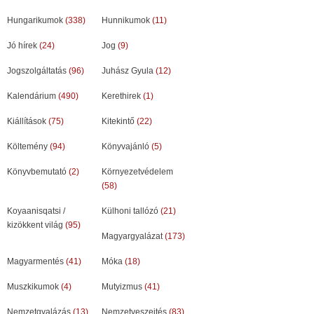
Hungarikumok
(338)
Hunnikumok
(11)
Jó hírek
(24)
Jog
(9)
Jogszolgáltatás
(96)
Juhász Gyula
(12)
Kalendárium
(490)
Kerethirek
(1)
Kiállítások
(75)
Kitekintő
(22)
Költemény
(94)
Könyvajánló
(5)
Könyvbemutató
(2)
Környezetvédelem
(58)
Koyaanisqatsi /
Külhoni tallózó
(21)
kizökkent világ
(95)
Magyargyalázat
(173)
Magyarmentés
(41)
Móka
(18)
Muszkikumok
(4)
Mutyizmus
(41)
Nemzetgyalázás
(13)
Nemzetveszejtés
(83)