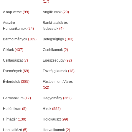
(17)
A nap verse
(99)
Anglikumok
(29)
Ausztro-
Banki csalók és
Hungarikumok
(24)
fedezetük
(4)
Barmolmányok
(189)
Betegségügy
(103)
Cikkek
(437)
Csehikumok
(2)
Csillagászat
(7)
Egészségügy
(92)
Események
(69)
Esztrájgikumok
(18)
Évfordulók
(385)
Füstbe mönt Város
(52)
Germanikum
(17)
Hagyomány
(262)
Hellénikum
(5)
Hírek
(552)
Hírháttér
(130)
Holokauszt
(99)
Honi tallózó
(5)
Horvatikumok
(2)