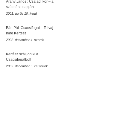
Arany János : Családi kör – a
születése napján
2001. április 10. kedd
Bán Pál: Csacsifogat – Tolvaj:
Imre Kertesz
2002. december 4. szerda
Kertész szálljon ki a
Csacsifogatból!
2002. december 5. csütörtök
rovid
Móra Ferenc Múzeum
Szeged
SZTE
Szegedi Vadaspark
Juhász Gyula
bűnvándorlók
kiállítás
Délvidék
Trianon
Szegedi Tudományegyetem
Ópusztaszeri Nemzeti Emlékpark