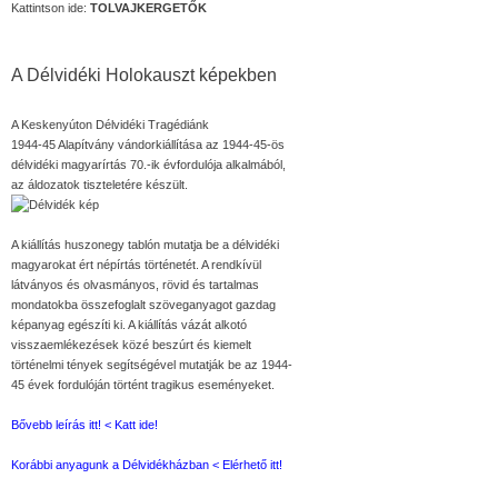
Kattintson ide:
TOLVAJKERGETŐK
A Délvidéki Holokauszt képekben
A Keskenyúton Délvidéki Tragédiánk
1944-45 Alapítvány vándorkiállítása az 1944-45-ös
délvidéki magyarírtás 70.-ik évfordulója alkalmából,
az áldozatok tiszteletére készült.
A kiállítás huszonegy tablón mutatja be a délvidéki
magyarokat ért népírtás történetét. A rendkívül
látványos és olvasmányos, rövid és tartalmas
mondatokba összefoglalt szöveganyagot gazdag
képanyag egészíti ki. A kiállítás vázát alkotó
visszaemlékezések közé beszúrt és kiemelt
történelmi tények segítségével mutatják be az 1944-
45 évek fordulóján történt tragikus eseményeket.
Bővebb leírás itt! < Katt ide!
Korábbi anyagunk a Délvidékházban < Elérhető itt!