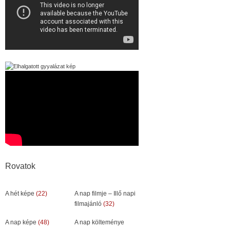
Rovatok
A hét képe
(22)
A nap filmje – Illő napi
filmajánló
(32)
A nap képe
(48)
A nap költeménye