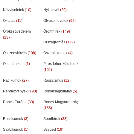
Névviseletek
(10)
Nyílt levél
(29)
Oktatás
(11)
Olvasói levelek
(92)
Örökségvédelem
Örömhírek
(149)
(237)
Országrontás
(129)
Összeesküvés
(108)
Osztrakikumok
(4)
Ottománikum
(1)
Piros-fehér-zöld hírek
(101)
Rácikumok
(27)
Rasszizmus
(12)
Rendezvények
(190)
Rokonságkutatás
(5)
Roncs-Európa
(39)
Roncs-Magyarország
(155)
Russicumok
(3)
Sporthírek
(33)
Svábikumok
(1)
Szeged
(19)