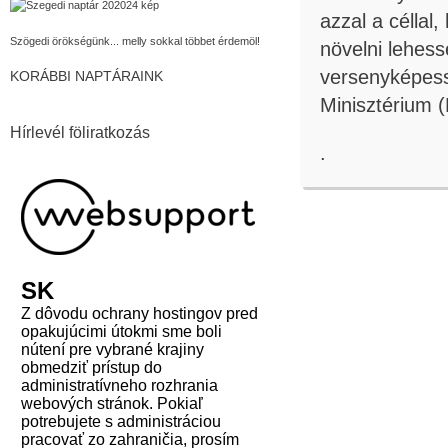
azzal a céllal
Szögedi örökségünk... melly sokkal többet érdemöl!
növelni lehes
versenyképess
KORÁBBI NAPTÁRAINK
Minisztérium 
Hírlevél föliratkozás
.