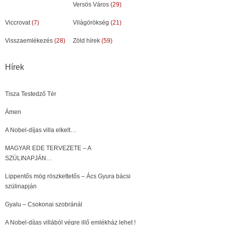
Versös Város
(29)
Viccrovat
(7)
Világörökség
(21)
Visszaemlékezés
(28)
Zöld hírek
(59)
Hírek
Tisza Testedző Tér
Ámen
A Nobel-díjas villa elkelt…
MAGYAR EDE TERVEZETE – A
SZÜLINAPJÁN…
Lippentős mög röszkettetős – Ács Gyura bácsi
szülinapján
Gyalu – Csokonai szobránál
A Nobel-díjas villából végre illő emlékház lehet !