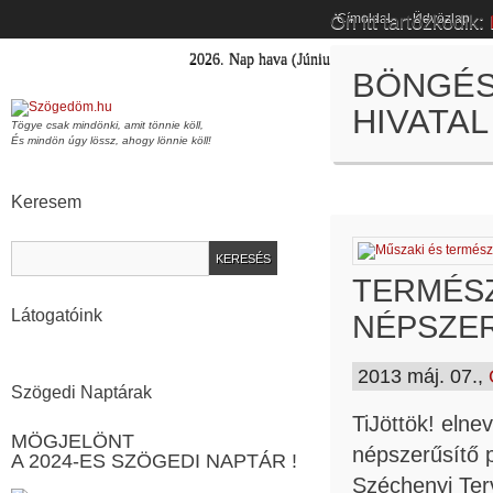
Ön itt tartózkodik:
Címoldal
Üdvözlap
2026.
Nap hava
(Június)
11
.-e -
Barnabás
neve 
BÖNGÉS
HIVATAL
Tögye csak mindönki, amit tönnie köll,
És mindön úgy lössz, ahogy lönnie köll!
Keresem
TERMÉS
Látogatóink
NÉPSZE
2013 máj. 07.,
Szögedi Naptárak
TiJöttök! eln
MÖGJELÖNT
népszerűsítő 
A 2024-ES SZÖGEDI NAPTÁR !
Széchenyi Te