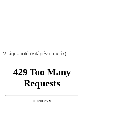
Világnapoló (Világévfordulók)