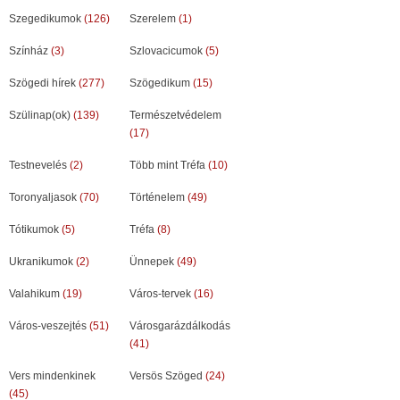
Szegedikumok
(126)
Szerelem
(1)
Színház
(3)
Szlovacicumok
(5)
Szögedi hírek
(277)
Szögedikum
(15)
Szülinap(ok)
(139)
Természetvédelem
(17)
Testnevelés
(2)
Több mint Tréfa
(10)
Toronyaljasok
(70)
Történelem
(49)
Tótikumok
(5)
Tréfa
(8)
Ukranikumok
(2)
Ünnepek
(49)
Valahikum
(19)
Város-tervek
(16)
Város-veszejtés
(51)
Városgarázdálkodás
(41)
Vers mindenkinek
Versös Szöged
(24)
(45)