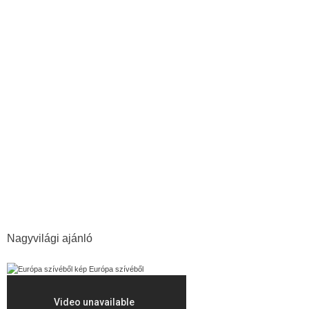
Ópusztaszer
Fekete Ház
Munkácsy Mihály
délvidéki népirtás
Tisza
Munkácsy-tárlat
Szögedi Védegylet
Botka László
árvíz
Erdély
Szegedi Nemzeti Színház
kiemelt
megemlékezés
Szegedi Szabadtéri Játékok
Vadaspark
terrorizmus
magyargyalázat
Bálint Sándor
Nagyvilági ajánló
Európa szívéből