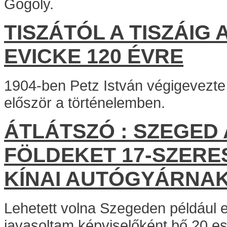
Gogoly.
TISZÁTÓL A TISZÁIG
EVICKE 120 ÉVRE
1904-ben Petz István végigevezte
először a történelemben.
ÁTLÁTSZÓ : SZEGED
FÖLDEKET 17-SZERE
KÍNAI AUTÓGYÁRNA
Lehetett volna Szegeden például e
javasoltam képviselőként bő 20 