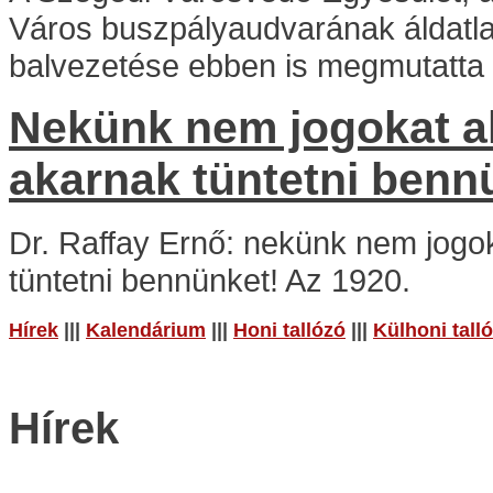
Város buszpályaudvarának áldatlan
balvezetése ebben is megmutatta 
Nekünk nem jogokat a
akarnak tüntetni benn
Dr. Raffay Ernő: nekünk nem jogo
tüntetni bennünket! Az 1920.
Hírek
|||
Kalendárium
|||
Honi tallózó
|||
Külhoni tall
Hírek