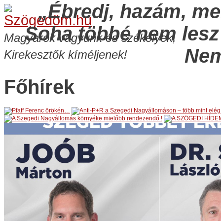
„Ébredj, hazám, me
Soha többé nem lesz
Magyarok vagyunk és székelyek,
Nem
Kirekesztők kíméljenek!
Főhírek