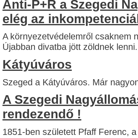
Anti-P+R a Szegedi Na
elég az inkompetenciá
A környezetvédelemről csaknem n
Újabban divatba jött zöldnek lenni.
Kátyúváros
Szeged a Kátyúváros. Már nagyon
A Szegedi Nagyállomá
rendezendő !
1851-ben született Pfaff Ferenc, 