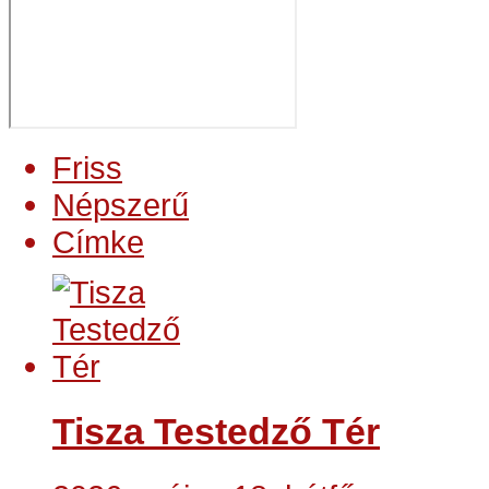
Friss
Népszerű
Címke
Tisza Testedző Tér