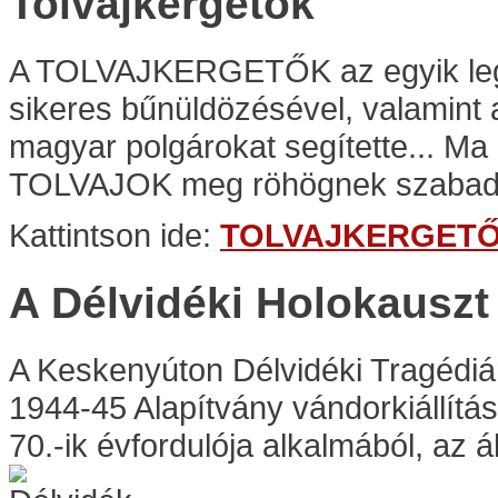
Tolvajkergetők
A TOLVAJKERGETŐK az egyik legné
sikeres bűnüldözésével, valamint 
magyar polgárokat segítette... Ma 
TOLVAJOK meg röhögnek szabadl
Kattintson ide:
TOLVAJKERGET
A Délvidéki Holokausz
A Keskenyúton Délvidéki Tragédi
1944-45 Alapítvány vándorkiállítá
70.-ik évfordulója alkalmából, az á