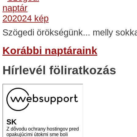
Szögedi örökségünk... melly sokka
Korábbi naptáraink
Hírlevél föliratkozás