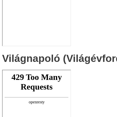
Világnapoló (Világévfor