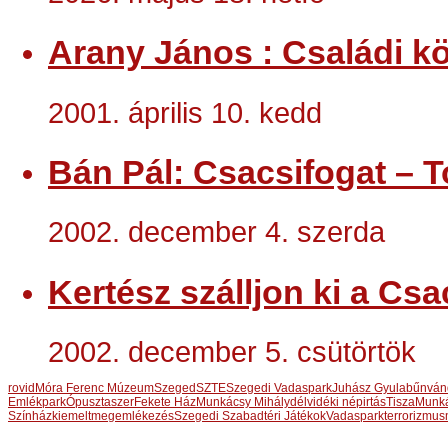
Arany János : Családi kö
2001. április 10. kedd
Bán Pál: Csacsifogat – T
2002. december 4. szerda
Kertész szálljon ki a Csa
2002. december 5. csütörtök
rovid
Móra Ferenc Múzeum
Szeged
SZTE
Szegedi Vadaspark
Juhász Gyula
bűnván
Emlékpark
Ópusztaszer
Fekete Ház
Munkácsy Mihály
délvidéki népirtás
Tisza
Munká
Színház
kiemelt
megemlékezés
Szegedi Szabadtéri Játékok
Vadaspark
terrorizmus