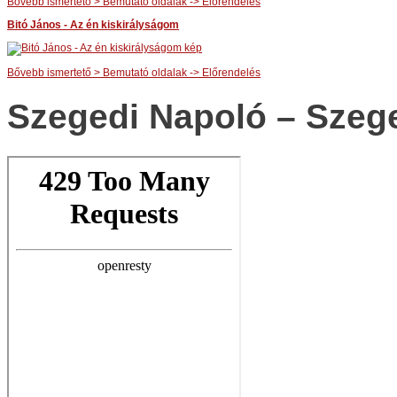
Bővebb ismertető > Bemutató oldalak -> Előrendelés
Bitó János - Az én kiskirályságom
Bővebb ismertető > Bemutató oldalak -> Előrendelés
Szegedi Napoló – Szeg