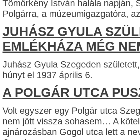
Tömörkény István halála napján, S
Polgárra, a múzeumigazgatóra, az
JUHÁSZ GYULA SZÜL
EMLÉKHÁZA MÉG NEM
Juhász Gyula Szegeden született, 
húnyt el 1937 április 6.
A POLGÁR UTCA PU
Volt egyszer egy Polgár utca Szeg
nem jött vissza sohasem… A köte
ajnározásban Gogol utca lett a nev