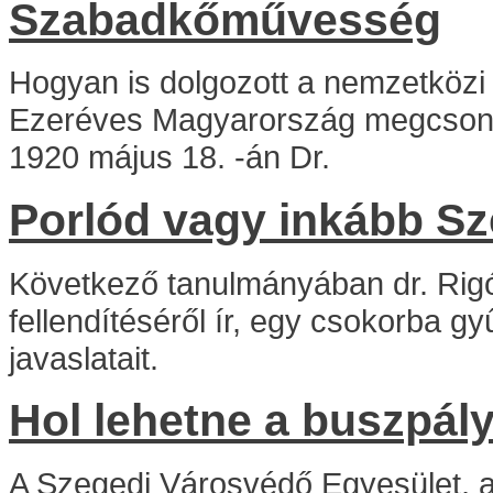
Szabadkőművesség
Hogyan is dolgozott a nemzetköz
Ezeréves Magyarország megcsonkít
1920 május 18. -án Dr.
Porlód vagy inkább Sze
Következő tanulmányában dr. Rig
fellendítéséről ír, egy csokorba g
javaslatait.
Hol lehetne a buszpá
A Szegedi Városvédő Egyesület, 