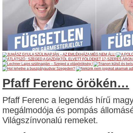
Pfaff Ferenc örökén…
Pfaff Ferenc a legendás hírű magy
megálmodója és pompás állomásépü
Világszínvonalú remeket.