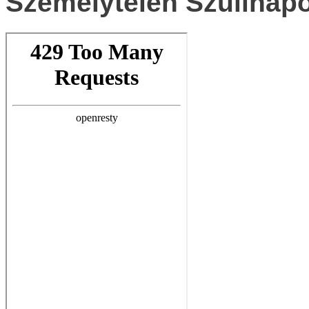
Személytelen Szülinap