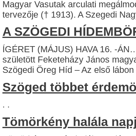
Magyar Vasutak arculati megálmo
tervezője († 1913). A Szegedi Nag
A SZÖGEDI HÍDEMBÖ
ÍGÉRET (MÁJUS) HAVA 16. -ÁN…
születött Feketeházy János magya
Szögedi Öreg Híd – Az első lábon á
Szöged többet érdemöl
. .
Tömörkény halála napj