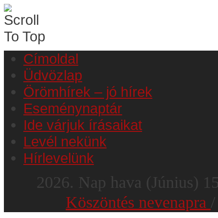
Címoldal
Üdvözlap
Örömhírek – jó hírek
Eseménynaptár
Ide várjuk írásaikat
Levél nekünk
Hírlevelünk
2026.
Nap hava
(Június)
1
Köszöntés nevenapra