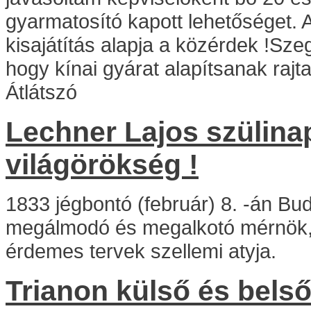
gyarmatosító kapott lehetőséget.
kisajátítás alapja a közérdek !Szege
hogy kínai gyárat alapítsanak raj
Átlátszó
Lechner Lajos szülina
világörökség !
1833 jégbontó (február) 8. -án Bu
megálmodó és megalkotó mérnök, 
érdemes tervek szellemi atyja.
Trianon külső és belső