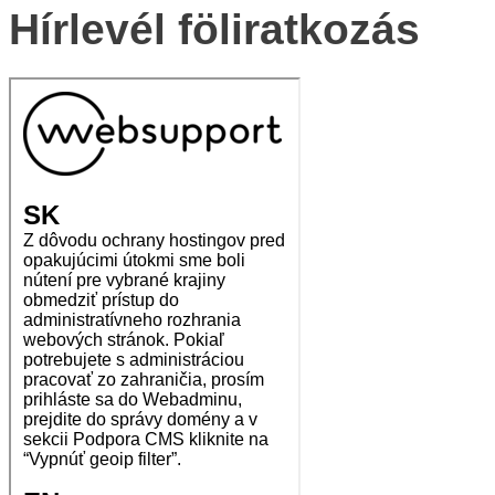
Hírlevél föliratkozás