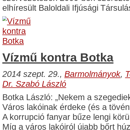
elhíresült Baloldali Ifjúsági Társul
Vízmű kontra Botka
2014 szept. 29.,
Barmolmányok
,
T
Dr. Szabó László
Botka László: „Nekem a szegedie
Város lakóinak érdeke (és a tövén
A korrupció fanyar bűze lengi körü
Míg a város lakóiról újabb bőrt húzh