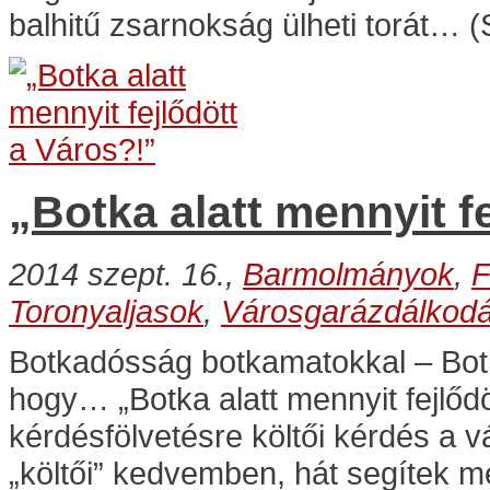
balhitű zsarnokság ülheti torát… (
„Botka alatt mennyit f
2014 szept. 16.,
Barmolmányok
,
F
Toronyaljasok
,
Városgarázdálkod
Botkadósság botkamatokkal – Bo
hogy… „Botka alatt mennyit fejlődöt
kérdésfölvetésre költői kérdés a
„költői” kedvemben, hát segítek m