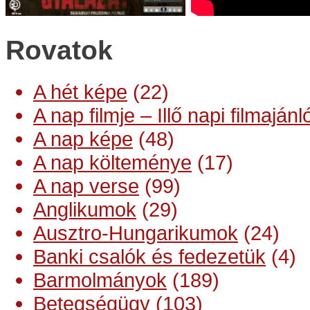
Rovatok
A hét képe
(22)
A nap filmje – Illő napi filmajánl
A nap képe
(48)
A nap költeménye
(17)
A nap verse
(99)
Anglikumok
(29)
Ausztro-Hungarikumok
(24)
Banki csalók és fedezetük
(4)
Barmolmányok
(189)
Betegségügy
(103)