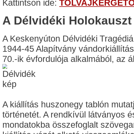
Kattintson ide:
TOLVAJKERGET
A Délvidéki Holokausz
A Keskenyúton Délvidéki Tragédi
1944-45 Alapítvány vándorkiállítá
70.-ik évfordulója alkalmából, az á
A kiállítás huszonegy tablón mutat
történetét. A rendkívül látványos 
mondatokba összefoglalt szövegan