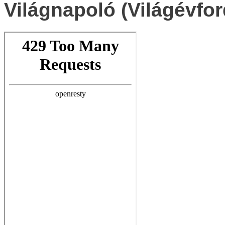
Világnapoló (Világévfor