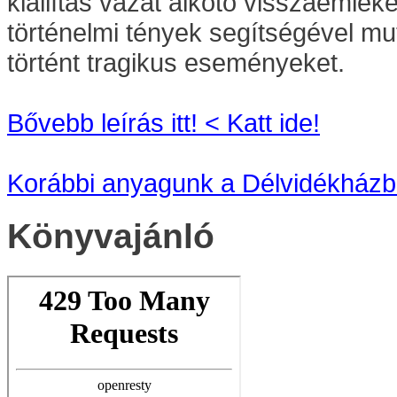
kiállítás vázát alkotó visszaemlé
történelmi tények segítségével mu
történt tragikus eseményeket.
Bővebb leírás itt! < Katt ide!
Korábbi anyagunk a Délvidékházban
Könyvajánló