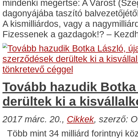
mindenki megértse: A Várost (Sze
dagonyájába taszító balvezetőjét
A kismilliárdos, vagy a nagymilliá
Fizessenek a gazdagok!? – Kezd
Tovább hazudik Botka 
derültek ki a kisválla
2017 márc. 20.,
Cikkek
, szerző: O
Több mint 34 milliárd forintnyi kö