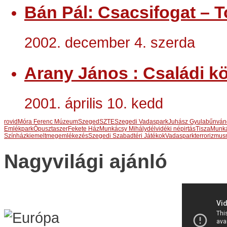
Bán Pál: Csacsifogat – T
2002. december 4. szerda
Arany János : Családi kö
2001. április 10. kedd
rovid
Móra Ferenc Múzeum
Szeged
SZTE
Szegedi Vadaspark
Juhász Gyula
bűnván
Emlékpark
Ópusztaszer
Fekete Ház
Munkácsy Mihály
délvidéki népirtás
Tisza
Munká
Színház
kiemelt
megemlékezés
Szegedi Szabadtéri Játékok
Vadaspark
terrorizmus
Nagyvilági ajánló