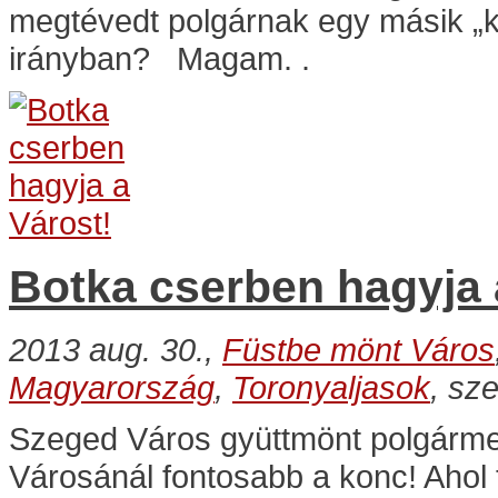
megtévedt polgárnak egy másik „kö
irányban? Magam
. .
Botka cserben hagyja 
2013 aug. 30.,
Füstbe mönt Város
Magyarország
,
Toronyaljasok
, sz
Szeged Város gyüttmönt polgármest
Városánál fontosabb a konc! Ahol 