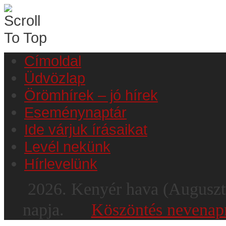
Címoldal
Üdvözlap
Örömhírek – jó hírek
Eseménynaptár
Ide várjuk írásaikat
Levél nekünk
Hírlevelünk
2026.
Kenyér hava
(Augusz
napja.
Köszöntés nevenap