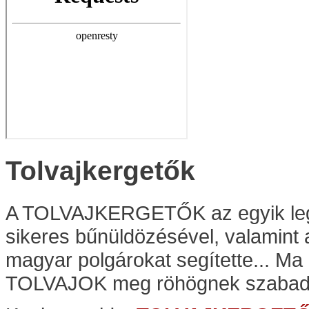
Tolvajkergetők
A TOLVAJKERGETŐK az egyik legné
sikeres bűnüldözésével, valamint 
magyar polgárokat segítette... Ma 
TOLVAJOK meg röhögnek szabadl