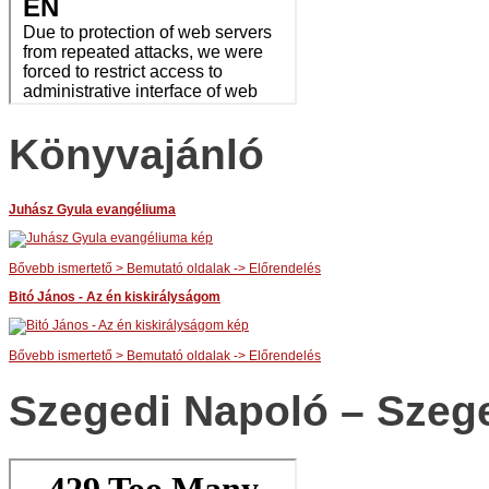
Könyvajánló
Juhász Gyula evangéliuma
Bővebb ismertető > Bemutató oldalak -> Előrendelés
Bitó János - Az én kiskirályságom
Bővebb ismertető > Bemutató oldalak -> Előrendelés
Szegedi Napoló – Szeg