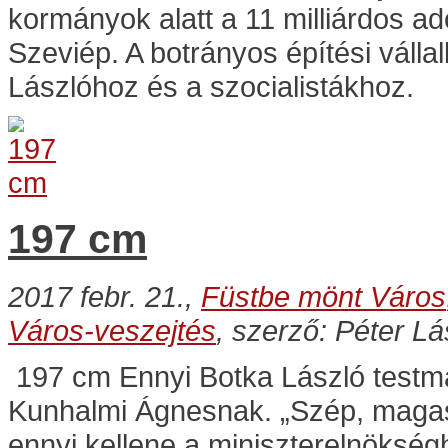
kormányok alatt a 11 milliárdos 
Szeviép. A botrányos építési válla
Lászlóhoz és a szocialistákhoz.
197 cm
2017 febr. 21.,
Füstbe mönt Város
Város-veszejtés
, szerző: Péter Lá
197 cm Ennyi Botka László testma
Kunhalmi Ágnesnak. „Szép, magas
ennyi kellene a miniszterelnökség