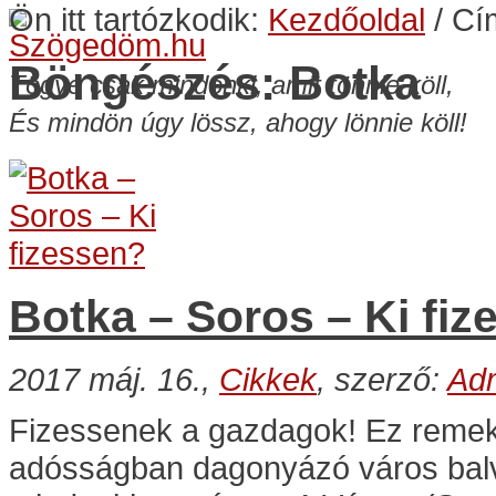
Ön itt tartózkodik:
Kezdőoldal
/
Cí
Böngészés: Botka
Tögye csak mindönki, amit tönnie köll,
És mindön úgy lössz, ahogy lönnie köll!
Botka – Soros – Ki fi
2017 máj. 16.,
Cikkek
, szerző:
Ad
Fizessenek a gazdagok! Ez remek ö
adósságban dagonyázó város bal