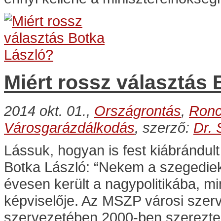
Miért rossz választás
2014 okt. 01.,
Országrontás
,
Ronc
Városgarázdálkodás
, szerző:
Dr. 
Lássuk, hogyan is fest kiábrándul
Botka László: “Nekem a szegedie
évesen került a nagypolitikába, mi
képviselője. Az MSZP városi szer
szervezetében 2000-ben szerezte