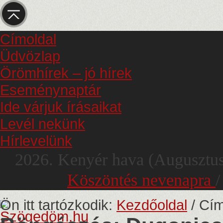
Címoldal
Üdvözlap
Örömhírek – jó hírek
Eseménynaptár
Ide várjuk írásaikat
Levél nekünk
Hírlevelünk
2026.
Kenyér hava
(Augusztu
Köszöntés nevenapra
Ön itt tartózkodik:
Kezdőoldal
/
Cím