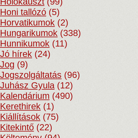
Holokauszt
(99)
Honi tallózó
(5)
Horvatikumok
(2)
Hungarikumok
(338)
Hunnikumok
(11)
Jó hírek
(24)
Jog
(9)
Jogszolgáltatás
(96)
Juhász Gyula
(12)
Kalendárium
(490)
Kerethirek
(1)
Kiállítások
(75)
Kitekintő
(22)
Költemény
(94)