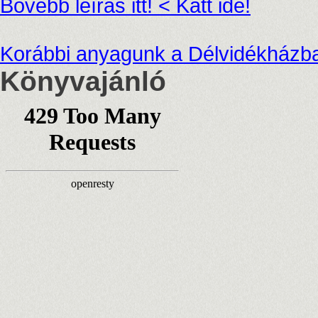
Bővebb leírás itt! < Katt ide!
Korábbi anyagunk a Délvidékházban
Könyvajánló