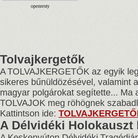
Tolvajkergetők
A TOLVAJKERGETŐK az egyik legnéz
sikeres bűnüldözésével, valamint a
magyar polgárokat segítette... Ma 
TOLVAJOK meg röhögnek szabadlá
Kattintson ide:
TOLVAJKERGETŐ
A Délvidéki Holokauszt
A Keskenyúton Délvidéki Tragédiá