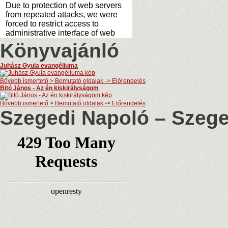
Könyvajánló
Juhász Gyula evangéliuma
Bővebb ismertető > Bemutató oldalak -> Előrendelés
Bitó János - Az én kiskirályságom
Bővebb ismertető > Bemutató oldalak -> Előrendelés
Szegedi Napoló – Szege