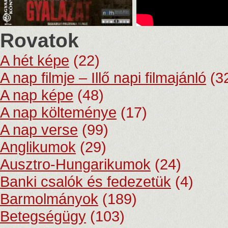
Rovatok
A hét képe
(22)
A nap filmje – Illő napi filmajánló
(3
A nap képe
(48)
A nap költeménye
(17)
A nap verse
(99)
Anglikumok
(29)
Ausztro-Hungarikumok
(24)
Banki csalók és fedezetük
(4)
Barmolmányok
(189)
Betegségügy
(103)