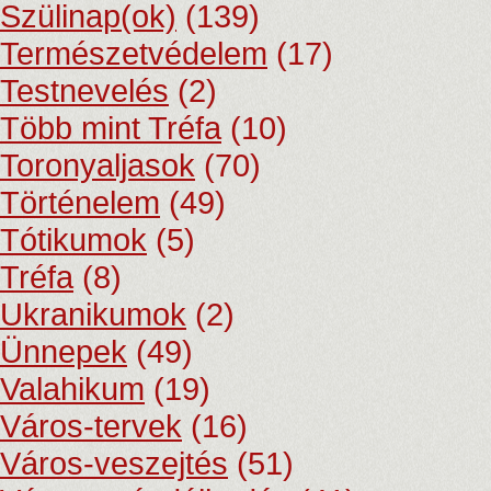
Szülinap(ok)
(139)
Természetvédelem
(17)
Testnevelés
(2)
Több mint Tréfa
(10)
Toronyaljasok
(70)
Történelem
(49)
Tótikumok
(5)
Tréfa
(8)
Ukranikumok
(2)
Ünnepek
(49)
Valahikum
(19)
Város-tervek
(16)
Város-veszejtés
(51)