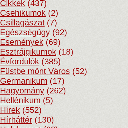
Cikkek
(437)
Csehikumok
(2)
Csillagászat
(7)
Egészségügy
(92)
Események
(69)
Esztrájgikumok
(18)
Évfordulók
(385)
Füstbe mönt Város
(52)
Germanikum
(17)
Hagyomány
(262)
Hellénikum
(5)
Hírek
(552)
Hírháttér
(130)