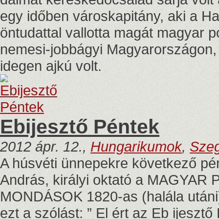
egy időben városkapitány, aki a 
öntudattal vallotta magát magyar po
nemesi-jobbágyi Magyarországon, 
idegen ajkú volt.
Ebijesztő Péntek
2012 ápr. 12.,
Hungarikumok
,
Sze
A húsvéti ünnepekre következő pén
András, királyi oktató a MAGY
MONDÁSOK 1820-as (halála utáni) 
ezt a szólást: ” El ért az Eb ijesz