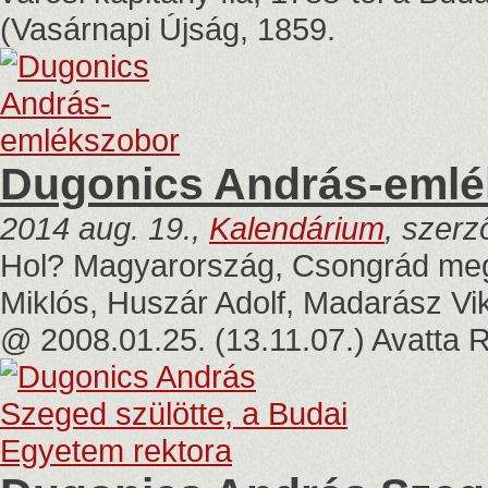
(Vasárnapi Újság, 1859.
Dugonics András-emlé
2014 aug. 19.,
Kalendárium
, szerz
Hol? Magyarország, Csongrád meg
Miklós, Huszár Adolf, Madarász V
@ 2008.01.25. (13.11.07.) Avatta 