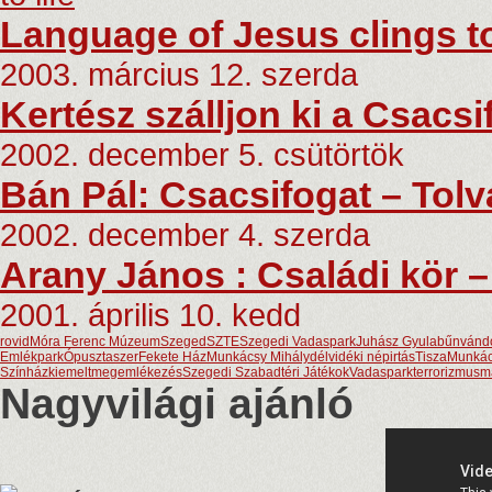
Language of Jesus clings to
2003. március 12. szerda
Kertész szálljon ki a Csacsi
2002. december 5. csütörtök
Bán Pál: Csacsifogat – Tolv
2002. december 4. szerda
Arany János : Családi kör –
2001. április 10. kedd
rovid
Móra Ferenc Múzeum
Szeged
SZTE
Szegedi Vadaspark
Juhász Gyula
bűnvándo
Emlékpark
Ópusztaszer
Fekete Ház
Munkácsy Mihály
délvidéki népirtás
Tisza
Munkács
Színház
kiemelt
megemlékezés
Szegedi Szabadtéri Játékok
Vadaspark
terrorizmus
m
Nagyvilági ajánló