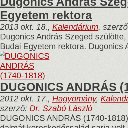
Dugonics András Szege
Egyetem rektora
2013 okt. 18.,
Kalendárium
, szerz
Dugonics András Szeged szülötte, a
Budai Egyetem rektora. Dugonics 
DUGONICS ANDRÁS (1
2012 okt. 17.,
Hagyomány
,
Kalend
szerző:
Dr. Szabó László
DUGONICS ANDRÁS (1740-1818) Eg
dalmát kereskedőcsalád sarja volt a