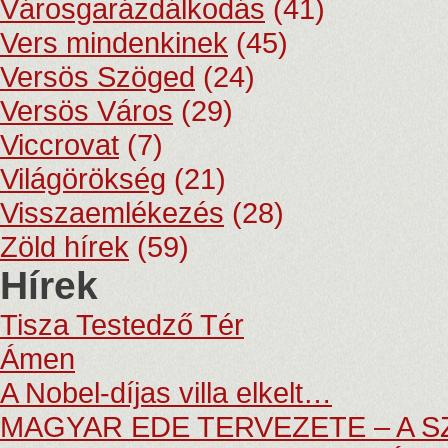
Városgarázdálkodás
(41)
Vers mindenkinek
(45)
Versös Szöged
(24)
Versös Város
(29)
Viccrovat
(7)
Világörökség
(21)
Visszaemlékezés
(28)
Zöld hírek
(59)
Hírek
Tisza Testedző Tér
Ámen
A Nobel-díjas villa elkelt…
MAGYAR EDE TERVEZETE – A 