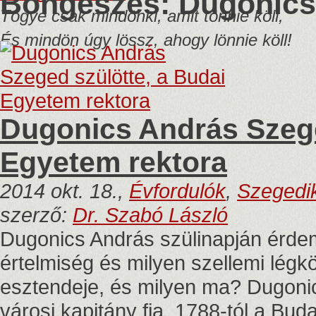
Böngészés: Dugonics
Tögye csak mindönki, amit tönnie köll,
És mindön úgy lössz, ahogy lönnie köll!
Dugonics András Szege
Egyetem rektora
2014 okt. 18.,
Évfordulók
,
Szegedi
szerző:
Dr. Szabó László
Dugonics András szülinapján érdem
értelmiség és milyen szellemi légk
esztendeje, és milyen ma? Dugonic
városi kapitány fia, 1788-tól a Bu