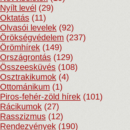
Nyílt levél
(29)
Oktatás
(11)
Olvasói levelek
(92)
Örökségvédelem
(237)
Örömhírek
(149)
Országrontás
(129)
Összeesküvés
(108)
Osztrakikumok
(4)
Ottománikum
(1)
Piros-fehér-zöld hírek
(101)
Rácikumok
(27)
Rasszizmus
(12)
Rendezvények
(190)