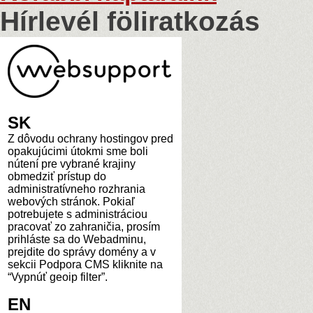
Hírlevél föliratkozás