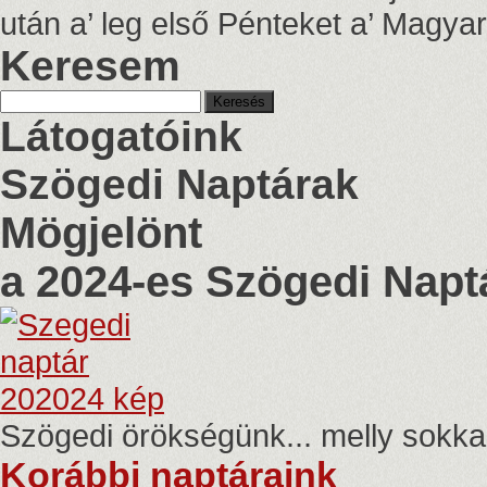
után a’ leg első Pénteket a’ Magy
Keresem
Keresés:
Látogatóink
Szögedi Naptárak
Mögjelönt
a 2024-es Szögedi Naptá
Szögedi örökségünk... melly sokka
Korábbi naptáraink