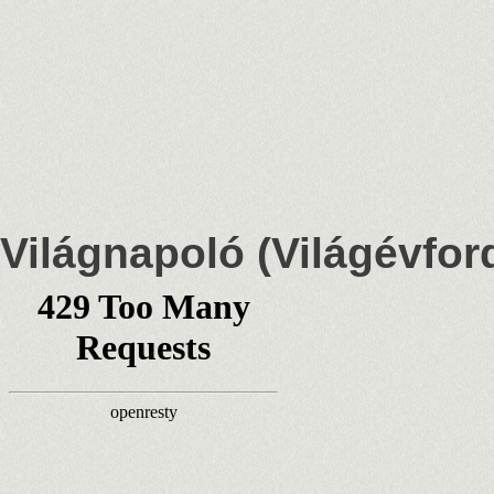
Világnapoló (Világévfor