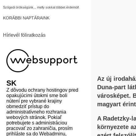
Szögedi örökségünk... melly sokkal többet érdemöl!
KORÁBBI NAPTÁRAINK
Hírlevél föliratkozás
Az új irodah
Duna-part lát
városképet. 
magyart érint
A Radetzky-l
környezete a
ezért felszól