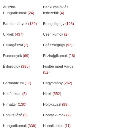
Ausztro-
Banki csalók és
Hungarikumok
(24)
fedezetük
(4)
Barmolmányok
(189)
Betegségügy
(103)
Cikkek
(437)
Csehikumok
(2)
Csillagászat
(7)
Egészségügy
(92)
Események
(69)
Esztrájgikumok
(18)
Évfordulók
(385)
Füstbe mönt Város
(52)
Germanikum
(17)
Hagyomány
(262)
Hellénikum
(5)
Hírek
(552)
Hírháttér
(130)
Holokauszt
(99)
Honi tallózó
(5)
Horvatikumok
(2)
Hungarikumok
(338)
Hunnikumok
(11)