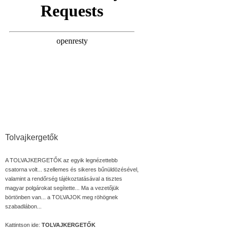
Tolvajkergetők
A TOLVAJKERGETŐK az egyik legnézettebb
csatorna volt... szellemes és sikeres bűnüldözésével,
valamint a rendőrség tájékoztatásával a tisztes
magyar polgárokat segítette... Ma a vezetőjük
börtönben van... a TOLVAJOK meg röhögnek
szabadlábon...
Kattintson ide:
TOLVAJKERGETŐK