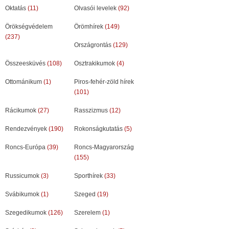
Oktatás
(11)
Olvasói levelek
(92)
Örökségvédelem
Örömhírek
(149)
(237)
Országrontás
(129)
Összeesküvés
(108)
Osztrakikumok
(4)
Ottománikum
(1)
Piros-fehér-zöld hírek
(101)
Rácikumok
(27)
Rasszizmus
(12)
Rendezvények
(190)
Rokonságkutatás
(5)
Roncs-Európa
(39)
Roncs-Magyarország
(155)
Russicumok
(3)
Sporthírek
(33)
Svábikumok
(1)
Szeged
(19)
Szegedikumok
(126)
Szerelem
(1)