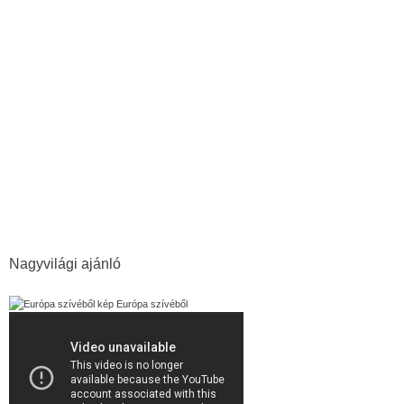
Tisza
Munkácsy-tárlat
Szögedi Védegylet
Botka László
árvíz
Erdély
Szegedi Nemzeti Színház
kiemelt
megemlékezés
Szegedi Szabadtéri Játékok
Vadaspark
terrorizmus
magyargyalázat
Bálint Sándor
Nagyvilági ajánló
Európa szívéből