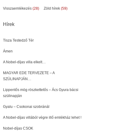
Visszaemlékezés
(28)
Zöld hírek
(59)
Hírek
Tisza Testedző Tér
Ámen
A Nobel-díjas villa elkelt…
MAGYAR EDE TERVEZETE – A
SZÜLINAPJÁN…
Lippentős mög röszkettetős – Ács Gyura bácsi
szülinapján
Gyalu – Csokonai szobránál
A Nobel-díjas villából végre illő emlékház lehet !
Nobel-díjas CSOK