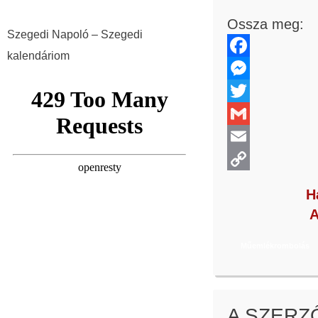
Ossza meg:
Szegedi Napoló – Szegedi
kalendáriom
Facebook
Messenger
Twitter
Gmail
Email
Copy
H
Link
A
Műemlékrombolás
A SZERZ