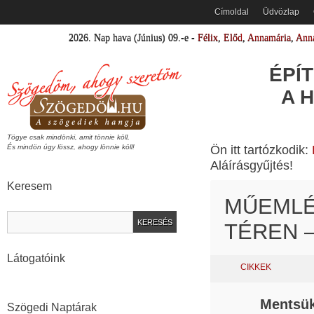
Címoldal
Üdvözlap
2026.
Nap hava
(Június)
09
.-e -
Félix
,
Előd
,
Annamária
,
Anna
ÉPÍ
A 
Tögye csak mindönki, amit tönnie köll,
Ön itt tartózkodik:
És mindön úgy lössz, ahogy lönnie köll!
Aláírásgyűjtés!
Keresem
MŰEMLÉ
TÉREN 
Látogatóink
CIKKEK
Mentsük
Szögedi Naptárak