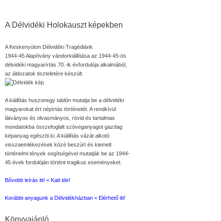
A Délvidéki Holokauszt képekben
A Keskenyúton Délvidéki Tragédiánk
1944-45 Alapítvány vándorkiállítása az 1944-45-ös
délvidéki magyarírtás 70.-ik évfordulója alkalmából,
az áldozatok tiszteletére készült.
A kiállítás huszonegy tablón mutatja be a délvidéki
magyarokat ért népírtás történetét. A rendkívül
látványos és olvasmányos, rövid és tartalmas
mondatokba összefoglalt szöveganyagot gazdag
képanyag egészíti ki. A kiállítás vázát alkotó
visszaemlékezések közé beszúrt és kiemelt
történelmi tények segítségével mutatják be az 1944-
45 évek fordulóján történt tragikus eseményeket.
Bővebb leírás itt! < Katt ide!
Korábbi anyagunk a Délvidékházban < Elérhető itt!
Könyvajánló