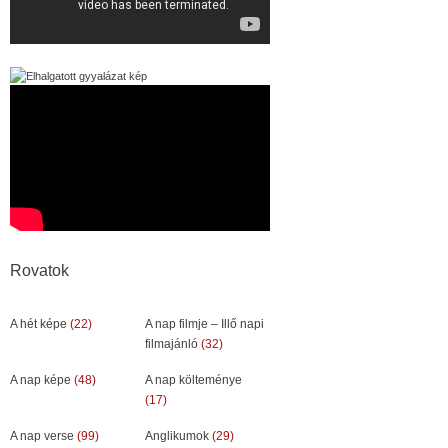
Rovatok
A hét képe
(22)
A nap filmje – Illő napi
filmajánló
(32)
A nap képe
(48)
A nap költeménye
(17)
A nap verse
(99)
Anglikumok
(29)