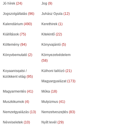
Jó hírek
(24)
Jog
(9)
Jogszolgáltatás
(96)
Juhász Gyula
(12)
Kalendárium
(490)
Kerethirek
(1)
Kiállítások
(75)
Kitekintő
(22)
Költemény
(94)
Könyvajánló
(5)
Könyvbemutató
(2)
Környezetvédelem
(58)
Koyaanisqatsi /
Külhoni tallózó
(21)
kizökkent világ
(95)
Magyargyalázat
(173)
Magyarmentés
(41)
Móka
(18)
Muszkikumok
(4)
Mutyizmus
(41)
Nemzetgyalázás
(13)
Nemzetveszejtés
(83)
Névviseletek
(10)
Nyílt levél
(29)