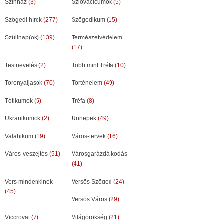
Színház
(3)
Szlovacicumok
(5)
Szögedi hírek
(277)
Szögedikum
(15)
Szülinap(ok)
(139)
Természetvédelem
(17)
Testnevelés
(2)
Több mint Tréfa
(10)
Toronyaljasok
(70)
Történelem
(49)
Tótikumok
(5)
Tréfa
(8)
Ukranikumok
(2)
Ünnepek
(49)
Valahikum
(19)
Város-tervek
(16)
Város-veszejtés
(51)
Városgarázdálkodás
(41)
Vers mindenkinek
Versös Szöged
(24)
(45)
Versös Város
(29)
Viccrovat
(7)
Világörökség
(21)