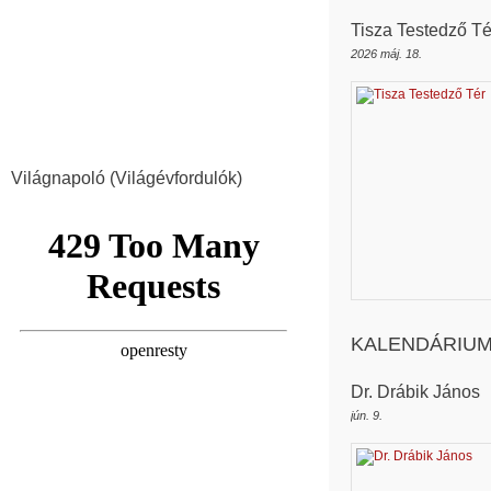
Tisza Testedző Té
2026 máj. 18.
Világnapoló (Világévfordulók)
KALENDÁRIU
Dr. Drábik János
jún. 9.