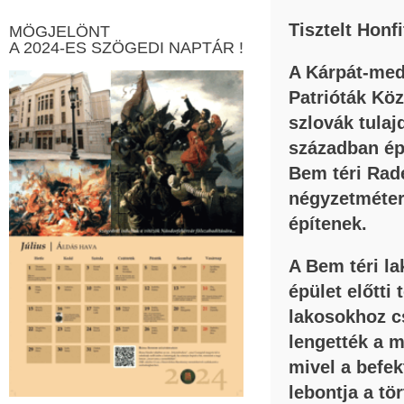
Tisztelt Honf
MÖGJELÖNT
A 2024-ES SZÖGEDI NAPTÁR !
A Kárpát-med
Patrióták Kö
szlovák tulaj
században ép
Bem téri Rad
négyzetméter
építenek.
A Bem téri la
épület előtti
lakosokhoz c
lengették a m
mivel a befek
lebontja a tö