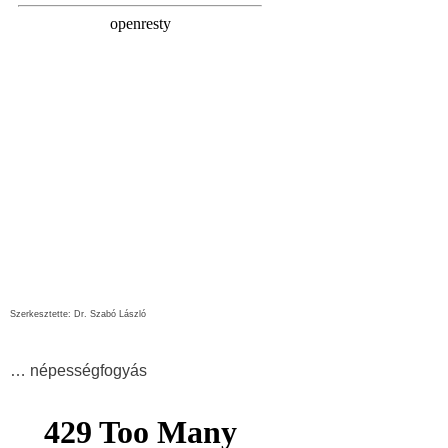
Szerkesztette: Dr. Szabó László
… népességfogyás