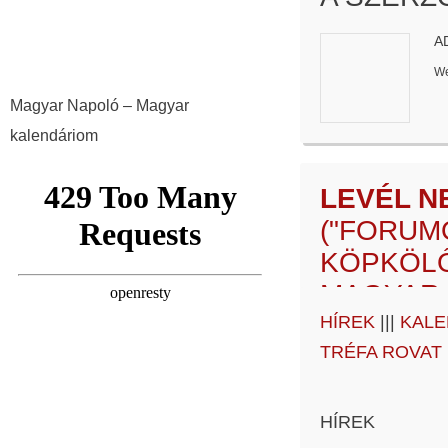
A
We
Magyar Napoló – Magyar
kalendáriom
LEVÉL N
("FORUM
KÖPKÖLŐ
MAGYAR 
HÍREK
|||
KALE
LEVÉL N
TRÉFA ROVAT
HÁT SZÜ
HÍREK