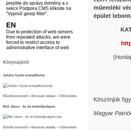
műemléki véde
épület lebon
KAT
htt
(Honla
Könyvajánló
Juhász Gyula evangéliuma
Bővebb ismertető > Bemutató oldalak -> Előrendelés
Köszönjük fig
Bitó János - Az én kiskirályságom
Magyar Patri
Bővebb ismertető > Bemutató oldalak -> Előrendelés