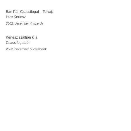
Bán Pál: Csacsifogat – Tolvaj:
Imre Kertesz
2002. december 4. szerda
Kertész szálljon ki a
Csacsifogatból!
2002. december 5. csütörtök
rovid
Móra Ferenc Múzeum
Szeged
SZTE
Szegedi Vadaspark
Juhász Gyula
bűnvándorlók
kiállítás
Délvidék
Trianon
Szegedi Tudományegyetem
Ópusztaszeri Nemzeti Emlékpark
Ópusztaszer
Fekete Ház
Munkácsy Mihály
délvidéki népirtás