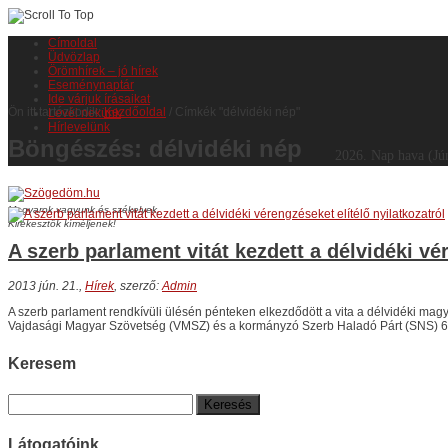
Címoldal
Üdvözlap
Örömhírek – jó hírek
Eseménynaptár
Ide várjuk írásaikat
Ön itt tartózkodik:
Kezdőoldal
/
Címkék "délvidéki nép"
Levél nekünk
Hírlevelünk
Böngészés: délvidéki nép
2026.
Nap hava
(Jú
Magyarok vagyunk és székelyek,
Kirekesztők kíméljenek!
A szerb parlament vitát kezdett a délvidéki vé
2013 jún. 21.,
Hírek
, szerző:
Admin
A szerb parlament rendkívüli ülésén pénteken elkezdődött a vita a délvidéki magyar
Vajdasági Magyar Szövetség (VMSZ) és a kormányzó Szerb Haladó Párt (SNS) 69 
Keresem
Keresés:
Látogatóink