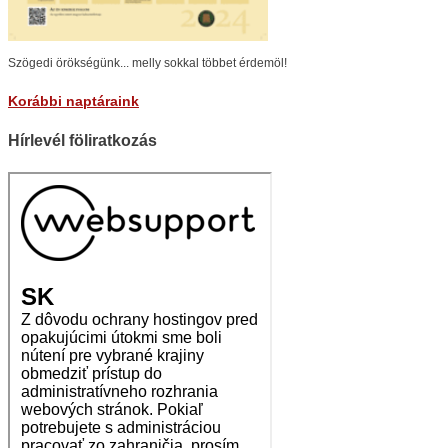
Szögedi örökségünk... melly sokkal többet érdemöl!
Korábbi naptáraink
Hírlevél föliratkozás