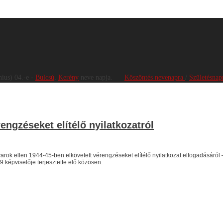
nius)
04
.-e -
Bulcsú
,
Kerény
neve napja.
Köszöntés nevenapra
/
Születésnap
rengzéseket elítélő nyilatkozatról
ok ellen 1944-45-ben elkövetett vérengzéseket elítélő nyilatkozat elfogadásáról – j
képviselője terjesztette elő közösen.