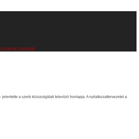
ra magyar köszöntés
elentette a szerb közszolgálati televízió honlapja. A nyilatkozattervezetet a