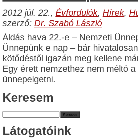
2012 júl. 22.,
Évfordulók
,
Hírek
,
H
szerző:
Dr. Szabó László
Áldás hava 22.-e – Nemzeti Ünne
Ünnepünk e nap – bár hivatalosan
kötődéstől igazán meg kellene m
Egy érett nemzethez nem méltó a s
ünnepelgetni.
Keresem
Keresés:
Látogatóink