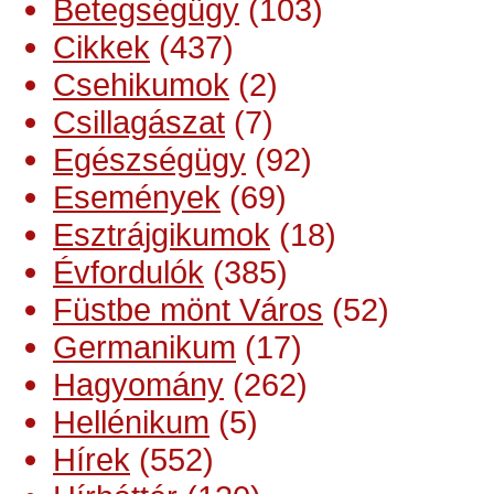
Betegségügy
(103)
Cikkek
(437)
Csehikumok
(2)
Csillagászat
(7)
Egészségügy
(92)
Események
(69)
Esztrájgikumok
(18)
Évfordulók
(385)
Füstbe mönt Város
(52)
Germanikum
(17)
Hagyomány
(262)
Hellénikum
(5)
Hírek
(552)