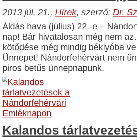
2013 júl. 21.,
Hírek
, szerző:
Dr. S
Áldás hava (július) 22.-e – Nánd
nap! Bár hivatalosan még nem a
kötődése még mindig béklyóba veri
Ünnepet! Nándorfehérvárt nem ün
piros betűs ünnepnapunk.
Kalandos tárlatvezeté