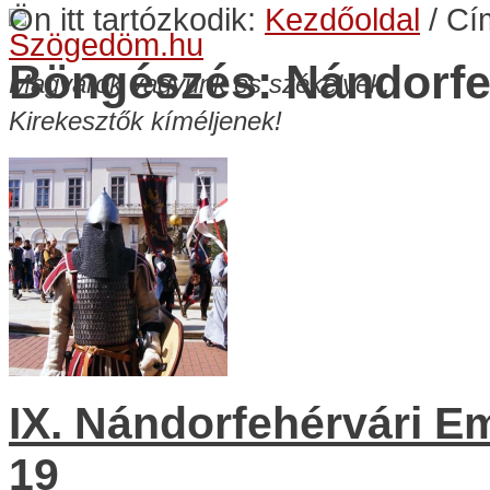
Ön itt tartózkodik:
Kezdőoldal
/
Cí
Böngészés: Nándorfe
Magyarok vagyunk és székelyek,
Kirekesztők kíméljenek!
IX. Nándorfehérvári Em
19