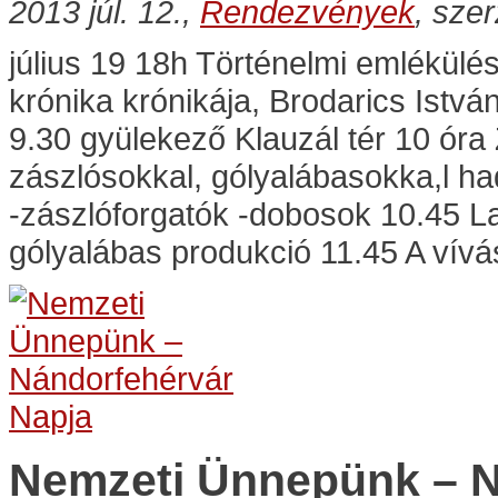
2013 júl. 12.,
Rendezvények
, sze
július 19 18h Történelmi emlékülé
krónika krónikája, Brodarics Istvá
9.30 gyülekező Klauzál tér 10 óra
zászlósokkal, gólyalábasokka,l ha
-zászlóforgatók -dobosok 10.45 L
gólyalábas produkció 11.45 A vívá
Nemzeti Ünnepünk – N