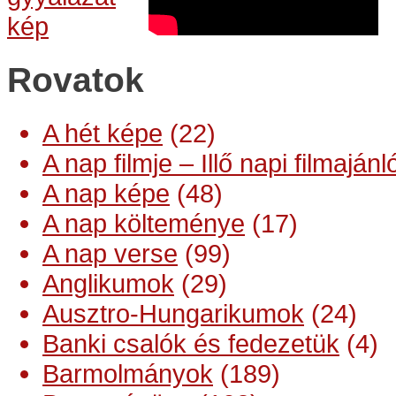
Rovatok
A hét képe
(22)
A nap filmje – Illő napi filmajánl
A nap képe
(48)
A nap költeménye
(17)
A nap verse
(99)
Anglikumok
(29)
Ausztro-Hungarikumok
(24)
Banki csalók és fedezetük
(4)
Barmolmányok
(189)