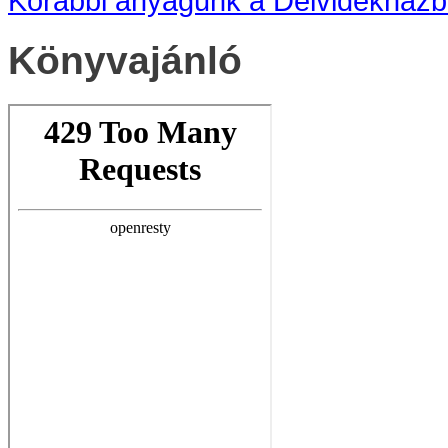
Korábbi anyagunk a Délvidékházban
Könyvajánló