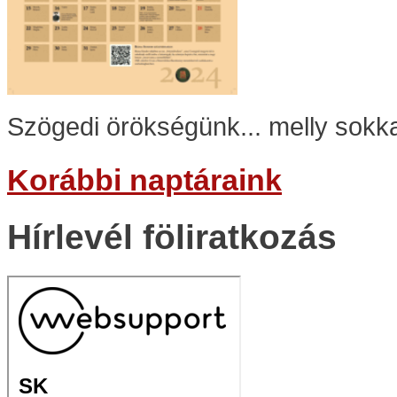
Szögedi örökségünk... melly sokka
Korábbi naptáraink
Hírlevél föliratkozás