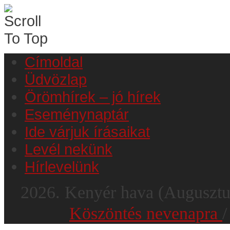
Címoldal
Üdvözlap
Örömhírek – jó hírek
Eseménynaptár
Ide várjuk írásaikat
Levél nekünk
Hírlevelünk
2026.
Kenyér hava
(Auguszt
Köszöntés nevenapra