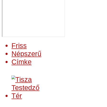
Friss
Népszerű
Címke