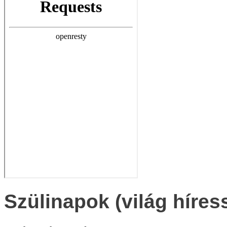
Szülinapok (világ híres