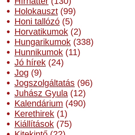
Hírháttér
(130)
Holokauszt
(99)
Honi tallózó
(5)
Horvatikumok
(2)
Hungarikumok
(338)
Hunnikumok
(11)
Jó hírek
(24)
Jog
(9)
Jogszolgáltatás
(96)
Juhász Gyula
(12)
Kalendárium
(490)
Kerethirek
(1)
Kiállítások
(75)
Kitekintő
(22)