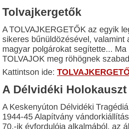
Tolvajkergetők
A TOLVAJKERGETŐK az egyik legné
sikeres bűnüldözésével, valamint 
magyar polgárokat segítette... Ma 
TOLVAJOK meg röhögnek szabadl
Kattintson ide:
TOLVAJKERGET
A Délvidéki Holokausz
A Keskenyúton Délvidéki Tragédi
1944-45 Alapítvány vándorkiállítá
70.-ik évfordulója alkalmából, az á