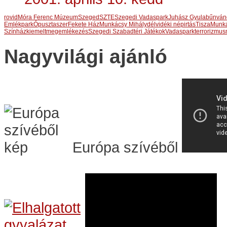
rovid
Móra Ferenc Múzeum
Szeged
SZTE
Szegedi Vadaspark
Juhász Gyula
bűnván
Emlékpark
Ópusztaszer
Fekete Ház
Munkácsy Mihály
délvidéki népirtás
Tisza
Munká
Színház
kiemelt
megemlékezés
Szegedi Szabadtéri Játékok
Vadaspark
terrorizmus
Nagyvilági ajánló
Európa szívéből