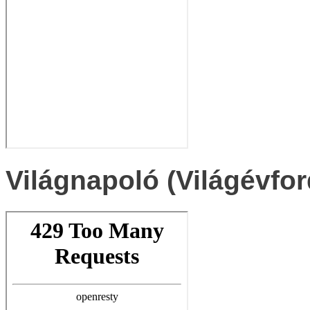
Világnapoló (Világévfor