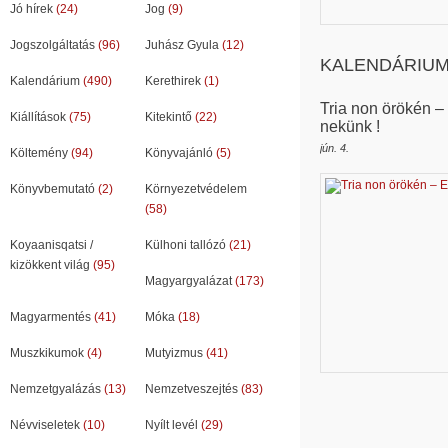
Jó hírek
(24)
Jog
(9)
Jogszolgáltatás
(96)
Juhász Gyula
(12)
KALENDÁRIU
Kalendárium
(490)
Kerethirek
(1)
Tria non örökén –
Kiállítások
(75)
Kitekintő
(22)
nekünk !
jún. 4.
Költemény
(94)
Könyvajánló
(5)
Könyvbemutató
(2)
Környezetvédelem
(58)
Koyaanisqatsi /
Külhoni tallózó
(21)
kizökkent világ
(95)
Magyargyalázat
(173)
Magyarmentés
(41)
Móka
(18)
Muszkikumok
(4)
Mutyizmus
(41)
Nemzetgyalázás
(13)
Nemzetveszejtés
(83)
Névviseletek
(10)
Nyílt levél
(29)