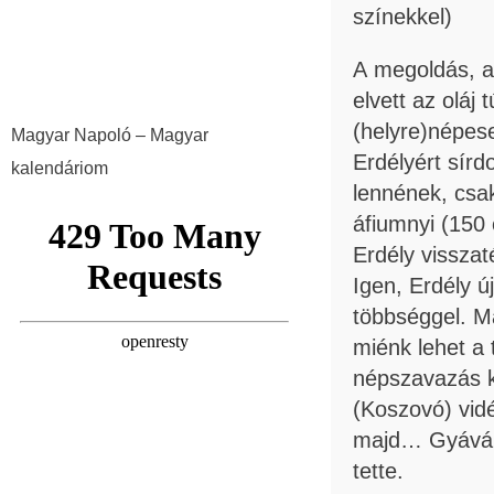
színekkel)
A megoldás, a
elvett az oláj
(helyre)népes
Magyar Napoló – Magyar
Erdélyért sírd
kalendáriom
lennének, csa
áfiumnyi (150
Erdély visszat
Igen, Erdély 
többséggel. M
miénk lehet a 
népszavazás k
(Koszovó) vid
majd… Gyáván.
tette.