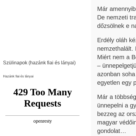
Már amennyib
De nemzeti tra
dőzsölnek e n
Erdély oláh k
nemzethalált.
Miért nem a Bé
Szülinapok (hazánk fiai és lányai)
– ünnepelgetj
azonban soha 
Hazánk fiai és lányai
egyetlen egy p
Már a többség 
ünnepelni a gy
bezzeg az ors
magyar védőin
gondolat…