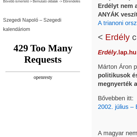
Bővebb ismertető > Bemutató oldalak -> Előrendelés
Erdélyt nem 
ANYÁK veszít
Szegedi Napoló – Szegedi
A trianoni ors
kalendáriom
<
Erdély
c
Erdély
.lap.hu
Márton Áron p
politikusok 
megnyerték 
Bővebben itt:
2002.
július –
A magyar nem