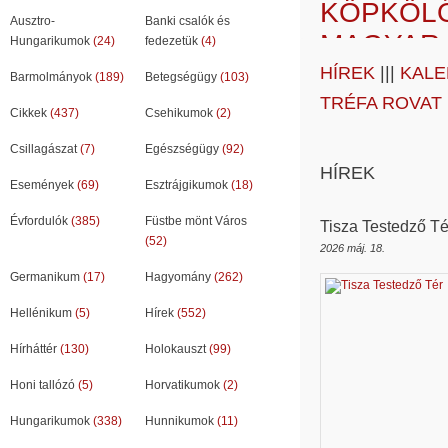
KÖPKÖLŐ
Ausztro-
Banki csalók és
MAGYAR 
Hungarikumok
(24)
fedezetük
(4)
HÍREK
|||
KALE
Barmolmányok
(189)
Betegségügy
(103)
LEVÉL N
TRÉFA ROVAT
Cikkek
(437)
Csehikumok
(2)
HÁT SZÜ
Csillagászat
(7)
Egészségügy
(92)
HÍREK
Események
(69)
Esztrájgikumok
(18)
Évfordulók
(385)
Füstbe mönt Város
Tisza Testedző Té
(52)
2026 máj. 18.
Germanikum
(17)
Hagyomány
(262)
Hellénikum
(5)
Hírek
(552)
Hírháttér
(130)
Holokauszt
(99)
Honi tallózó
(5)
Horvatikumok
(2)
Hungarikumok
(338)
Hunnikumok
(11)