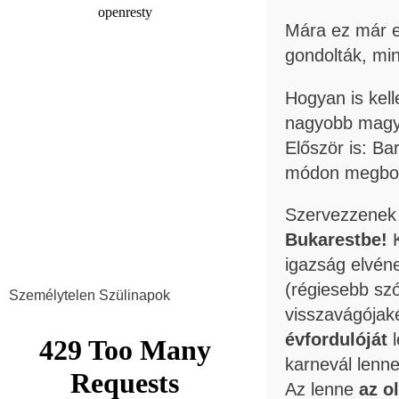
Mára ez már e
gondolták, mi
Hogyan is kel
nagyobb magy
Először is: Ba
módon megbocs
Szervezzenek 
Bukarestbe!
K
igazság elvén
(régiesebb szó
Személytelen Szülinapok
visszavágójak
évfordulóját
l
karnevál lenne
Az lenne
az o