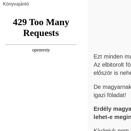
Könyvajánló
Ezt minden mag
Az elbitorolt 
először is neh
De magyarnak 
igazi föladat!
Erdély magya
lehet-e megin
Kívánjuk nem 