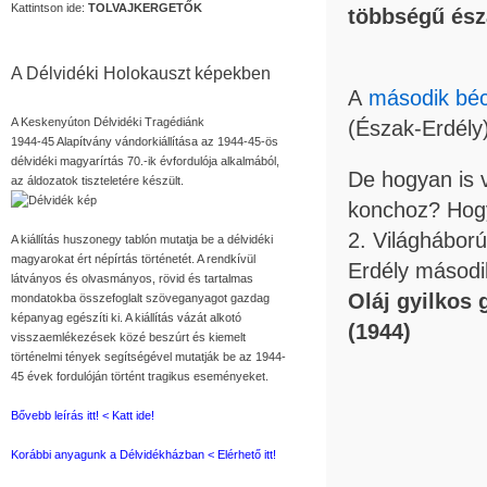
Kattintson ide:
TOLVAJKERGETŐK
többségű ész
A Délvidéki Holokauszt képekben
A
második béc
A Keskenyúton Délvidéki Tragédiánk
(Észak-Erdély
1944-45 Alapítvány vándorkiállítása az 1944-45-ös
délvidéki magyarírtás 70.-ik évfordulója alkalmából,
De hogyan is 
az áldozatok tiszteletére készült.
konchoz? Hogy
2. Világhábor
A kiállítás huszonegy tablón mutatja be a délvidéki
magyarokat ért népírtás történetét. A rendkívül
Erdély második
látványos és olvasmányos, rövid és tartalmas
Oláj gyilkos
mondatokba összefoglalt szöveganyagot gazdag
képanyag egészíti ki. A kiállítás vázát alkotó
(1944)
visszaemlékezések közé beszúrt és kiemelt
történelmi tények segítségével mutatják be az 1944-
45 évek fordulóján történt tragikus eseményeket.
Bővebb leírás itt! < Katt ide!
Korábbi anyagunk a Délvidékházban < Elérhető itt!