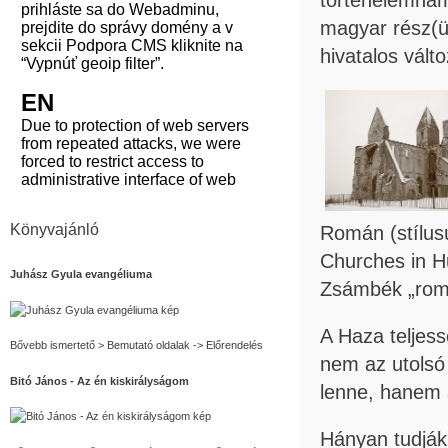
magyar rész(ün
hivatalos válto
Könyvajánló
Román (stílu
Churches in H
Juhász Gyula evangéliuma
Zsámbék „rom
A Haza teljes
Bővebb ismertető > Bemutató oldalak -> Előrendelés
nem az utolsó
Bitó János - Az én kiskirályságom
lenne, hanem a
Hányan tudják