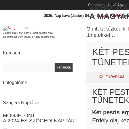
ZÉRÓ TOL
Címoldal
Üdvözlap
A MAGYA
2026.
Nap hava
(Június)
04
.-e -
Bulcsú
,
Kerény
ne
Ön itt tartózkodik:
Tögye csak mindönki, amit tönnie köll,
tünetekkel…
És mindön úgy lössz, ahogy lönnie köll!
KÉT PE
Keresem
TÜNET
KALENDÁRIUM
Látogatóink
KÉT PES
TÜNETE
Szögedi Naptárak
Két pestis e
MÖGJELÖNT
Erdély oláj k
A 2024-ES SZÖGEDI NAPTÁR !