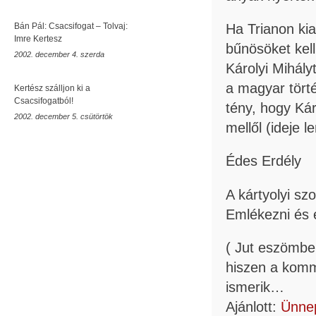
Bán Pál: Csacsifogat – Tolvaj:
Ha Trianon kia
Imre Kertesz
bűnösöket kell
2002. december 4. szerda
Károlyi Mihály
a magyar törté
Kertész szálljon ki a
Csacsifogatból!
tény, hogy Kár
2002. december 5. csütörtök
mellől (ideje l
rovid
Móra Ferenc Múzeum
Édes Erdély
Szeged
SZTE
Szegedi Vadaspark
Juhász Gyula
A kártyolyi s
bűnvándorlók
kiállítás
Délvidék
Emlékezni és e
Trianon
Szegedi Tudományegyetem
( Jut eszömbe
Ópusztaszeri Nemzeti Emlékpark
hiszen a komm
Ópusztaszer
Fekete Ház
ismerik…
Munkácsy Mihály
délvidéki népirtás
Ajánlott:
Ünnep