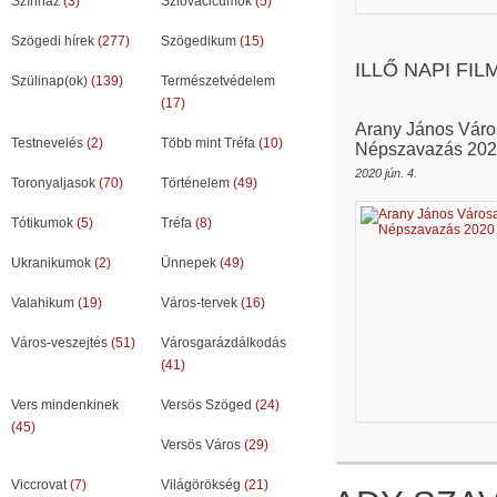
Színház
(3)
Szlovacicumok
(5)
Szögedi hírek
(277)
Szögedikum
(15)
ILLŐ NAPI FI
Szülinap(ok)
(139)
Természetvédelem
(17)
Arany János Váro
Testnevelés
(2)
Több mint Tréfa
(10)
Népszavazás 20
2020 jún. 4.
Toronyaljasok
(70)
Történelem
(49)
Tótikumok
(5)
Tréfa
(8)
Ukranikumok
(2)
Ünnepek
(49)
Valahikum
(19)
Város-tervek
(16)
Város-veszejtés
(51)
Városgarázdálkodás
(41)
Vers mindenkinek
Versös Szöged
(24)
(45)
Versös Város
(29)
Viccrovat
(7)
Világörökség
(21)