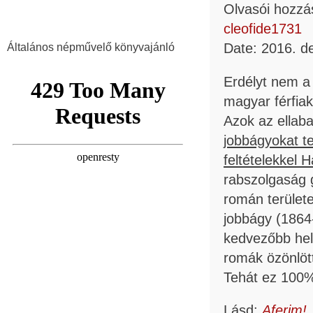
Olvasói hozzá
cleofide1731
Date: 2016. de
Általános népművelő könyvajánló
Erdélyt nem a
magyar férfiak
Azok az ellaba
jobbágyokat t
feltételekkel 
rabszolgaság 
román területe
jobbágy (1864-
kedvezőbb hel
romák özönlöt
Tehát ez 100%
Lásd:
Aferim!