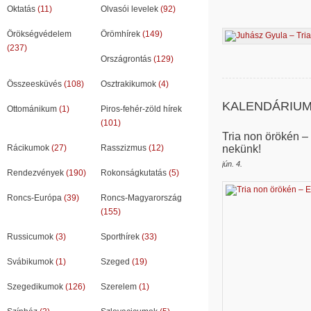
Oktatás
(11)
Olvasói levelek
(92)
Örökségvédelem
Örömhírek
(149)
(237)
Országrontás
(129)
Összeesküvés
(108)
Osztrakikumok
(4)
KALENDÁRIU
Ottománikum
(1)
Piros-fehér-zöld hírek
(101)
Tria non örökén –
nekünk!
Rácikumok
(27)
Rasszizmus
(12)
jún. 4.
Rendezvények
(190)
Rokonságkutatás
(5)
Roncs-Európa
(39)
Roncs-Magyarország
(155)
Russicumok
(3)
Sporthírek
(33)
Svábikumok
(1)
Szeged
(19)
Szegedikumok
(126)
Szerelem
(1)