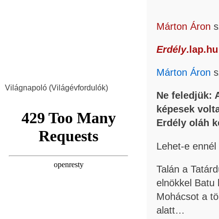
Márton Áron
s
Erdély
.lap.hu
Márton Áron
s
Világnapoló (Világévfordulók)
Ne feledjük: 
képesek volt
Erdély oláh 
Lehet-e ennél
Talán a Tatárd
elnökkel Batu 
Mohácsot a tö
alatt…