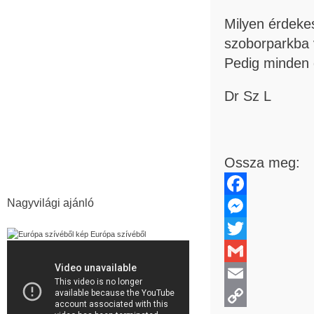
Tisza
Munkácsy-tárlat
Milyen érdeke
Szögedi Védegylet
Botka László
szoborparkba v
árvíz
Erdély
Pedig minden 
Szegedi Nemzeti Színház
kiemelt
Dr Sz L
megemlékezés
Szegedi Szabadtéri Játékok
Vadaspark
terrorizmus
Ossza meg:
magyargyalázat
Bálint Sándor
Nagyvilági ajánló
Facebook
Messenger
Európa szívéből
Twitter
Gmail
Email