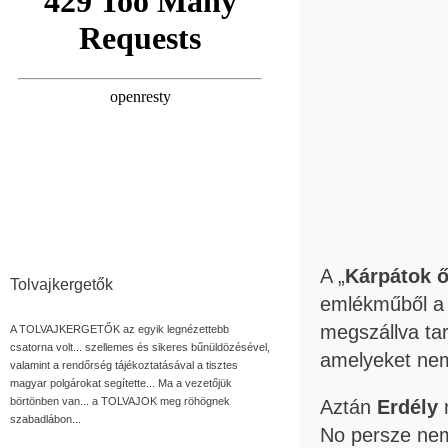
A „
Kárpátok ő
Tolvajkergetők
emlékműből a g
megszállva tar
A TOLVAJKERGETŐK az egyik legnézettebb
csatorna volt... szellemes és sikeres bűnüldözésével,
amelyeket ne
valamint a rendőrség tájékoztatásával a tisztes
magyar polgárokat segítette... Ma a vezetőjük
börtönben van... a TOLVAJOK meg röhögnek
Aztán
Erdély
szabadlábon...
No persze ne