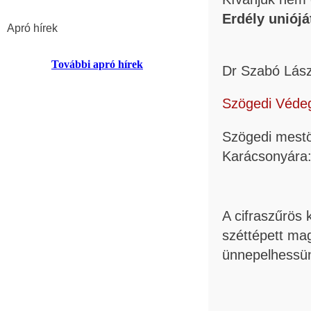
Erdély uniój
Apró hírek
Dr Szabó Lász
Szögedi Védeg
Szögedi mestö
Karácsonyára
A cifraszűrös
széttépett ma
ünnepelhess