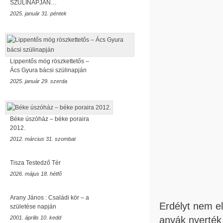
SZÜLINAPJÁN…
2025. január 31. péntek
Lippentős mög röszkettetős –
Ács Gyura bácsi szülinapján
2025. január 29. szerda
Béke úszóház – béke poraira
2012.
2012. március 31. szombat
Tisza Testedző Tér
2026. május 18. hétfő
Arany János : Családi kör – a
Erdélyt nem e
születése napján
anyák nyerték
2001. április 10. kedd