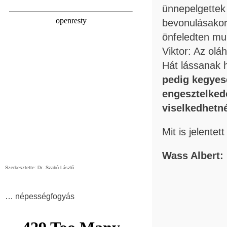
ünnepelgettek
bevonulásakor 
önfeledten mu
Viktor: Az ol
Hát lássanak 
pedig kegyes
engesztelked
viselkedhetn
Mit is jelente
Wass Albert: 
Szerkesztette: Dr. Szabó László
… népességfogyás