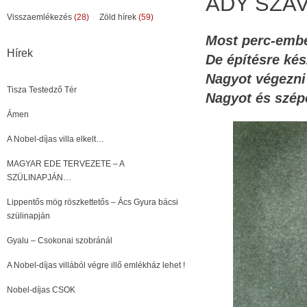
ADY SZAV
Visszaemlékezés
(28)
Zöld hírek
(59)
Most perc-ember
Hírek
De építésre ké
Nagyot végezni
Tisza Testedző Tér
Nagyot és szépe
Ámen
A Nobel-díjas villa elkelt…
MAGYAR EDE TERVEZETE – A
SZÜLINAPJÁN…
Lippentős mög röszkettetős – Ács Gyura bácsi
szülinapján
Gyalu – Csokonai szobránál
A Nobel-díjas villából végre illő emlékház lehet !
Nobel-díjas CSOK