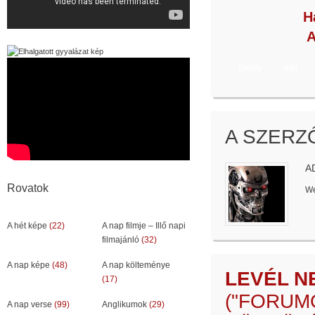
Copy
H
Link
A
Erdély
oláj
A SZERZ
A
Rovatok
We
A hét képe
(22)
A nap filmje – Illő napi
filmajánló
(32)
A nap képe
(48)
A nap költeménye
LEVÉL N
(17)
("FORUM
A nap verse
(99)
Anglikumok
(29)