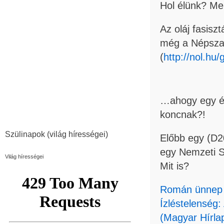
Hol élünk? Me
Az oláj fasisz
még a Népszab
(
http://nol.hu
…ahogy egy ér
koncnak?!
Szülinapok (világ hírességei)
Előbb egy (D2
egy Nemzeti S
Világ hírességei
Mit is?
Román ünnep 
Ízléstelenség:
(Magyar Hírla