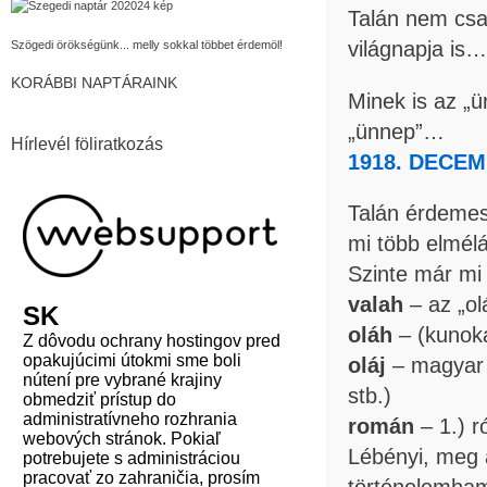
Talán nem csak
világnapja is…
Szögedi örökségünk... melly sokkal többet érdemöl!
KORÁBBI NAPTÁRAINK
Minek is az „
„ünnep”…
Hírlevél föliratkozás
1918. DECEM
Talán érdemes 
mi több elmé
Szinte már mi
valah
– az „ol
oláh
– (kunoka
oláj
– magyar 
stb.)
román
– 1.) r
Lébényi, meg 
történelemhami