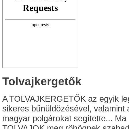
Tolvajkergetők
A TOLVAJKERGETŐK az egyik legné
sikeres bűnüldözésével, valamint 
magyar polgárokat segítette... Ma 
TOLVAJOK meg röhögnek szabadl