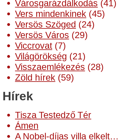
Városgarázdálkodás
(41)
Vers mindenkinek
(45)
Versös Szöged
(24)
Versös Város
(29)
Viccrovat
(7)
Világörökség
(21)
Visszaemlékezés
(28)
Zöld hírek
(59)
Hírek
Tisza Testedző Tér
Ámen
A Nobel-díjas villa elkelt…