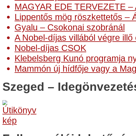
MAGYAR EDE TERVEZETE –
Lippentős mög röszkettetős – 
Gyalu – Csokonai szobránál
A Nobel-díjas villából végre ill
Nobel-díjas CSOK
Klebelsberg Kunó programja n
Mammón új hídfője vagy a Ma
Szeged – Idegönvezeté