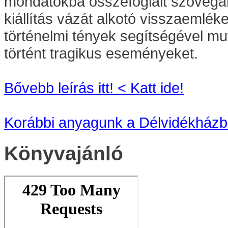
mondatokba összefoglalt szövegan
kiállítás vázát alkotó visszaemlé
történelmi tények segítségével mu
történt tragikus eseményeket.
Bővebb leírás itt! < Katt ide!
Korábbi anyagunk a Délvidékházban
Könyvajánló