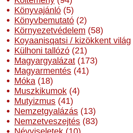
Könyvajánló
(5)
Könyvbemutató
(2)
Környezetvédelem
(58)
Koyaanisqatsi / kizökkent világ
Külhoni tallózó
(21)
Magyargyalázat
(173)
Magyarmentés
(41)
Móka
(18)
Muszkikumok
(4)
Mutyizmus
(41)
Nemzetgyalázás
(13)
Nemzetveszejtés
(83)
Névviseletek
(10)