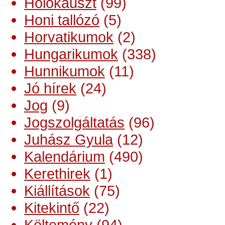
Holokauszt
(99)
Honi tallózó
(5)
Horvatikumok
(2)
Hungarikumok
(338)
Hunnikumok
(11)
Jó hírek
(24)
Jog
(9)
Jogszolgáltatás
(96)
Juhász Gyula
(12)
Kalendárium
(490)
Kerethirek
(1)
Kiállítások
(75)
Kitekintő
(22)
Költemény
(94)