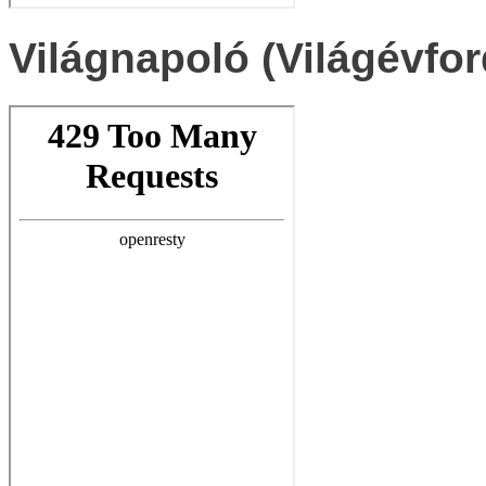
Világnapoló (Világévfor