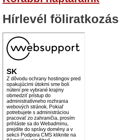
Hírlevél föliratkozás