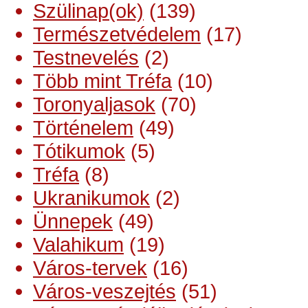
Szülinap(ok)
(139)
Természetvédelem
(17)
Testnevelés
(2)
Több mint Tréfa
(10)
Toronyaljasok
(70)
Történelem
(49)
Tótikumok
(5)
Tréfa
(8)
Ukranikumok
(2)
Ünnepek
(49)
Valahikum
(19)
Város-tervek
(16)
Város-veszejtés
(51)