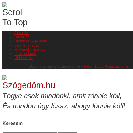
Címoldal
Üdvözlap
Örömhírek – jó hírek
Eseménynaptár
Ide várjuk írásaikat
Levél nekünk
Hírlevelünk
2026.
Nap hava
(Június)
09
.-e -
Félix
,
Előd
,
Annamária
,
Anna
Tögye csak mindönki, amit tönnie köll,
És mindön úgy lössz, ahogy lönnie köll!
Keresem