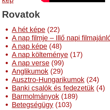
Rovatok
A hét képe
(22)
A nap filmje – Illő napi filmajánl
A nap képe
(48)
A nap költeménye
(17)
A nap verse
(99)
Anglikumok
(29)
Ausztro-Hungarikumok
(24)
Banki csalók és fedezetük
(4)
Barmolmányok
(189)
Betegségügy
(103)