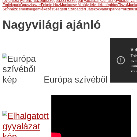
rovid
Móra Ferenc Múzeum
Szeged
SZTE
Szegedi Vadaspark
Juhász Gyula
bűnván
Emlékpark
Ópusztaszer
Fekete Ház
Munkácsy Mihály
délvidéki népirtás
Tisza
Munká
Színház
kiemelt
megemlékezés
Szegedi Szabadtéri Játékok
Vadaspark
terrorizmus
Nagyvilági ajánló
Európa szívéből