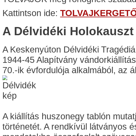
Kattintson ide:
TOLVAJKERGET
A Délvidéki Holokausz
A Keskenyúton Délvidéki Tragédi
1944-45 Alapítvány vándorkiállítá
70.-ik évfordulója alkalmából, az á
A kiállítás huszonegy tablón mutat
történetét. A rendkívül látványos 