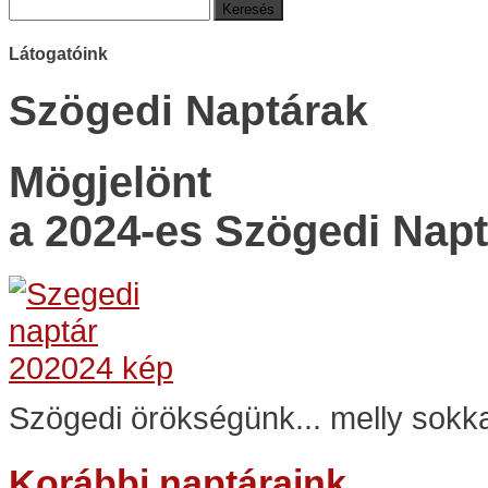
Keresés:
Látogatóink
Szögedi Naptárak
Mögjelönt
a 2024-es Szögedi Napt
Szögedi örökségünk... melly sokka
Korábbi naptáraink