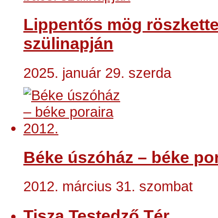
Lippentős mög röszkette
szülinapján
2025. január 29. szerda
Béke úszóház – béke por
2012. március 31. szombat
Tisza Testedző Tér